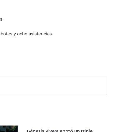
s.
ebotes y ocho asistencias.
Génesis Rivera anotó un triple