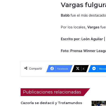
Vargas fulgur
Babb
fue el más destacado 
Por los locales,
Vargas
fue 
Escrito por: León Aguilar |
Foto: Prensa Winner Leagu
Compartir
Facebook
X
Messe
Publicaciones relacionadas
Cazorla se destacó y Trotamundos