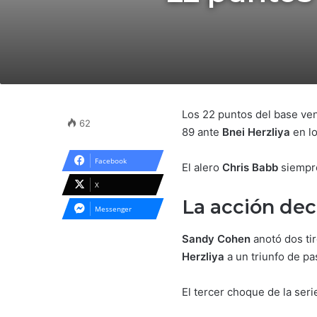
Los 22 puntos del base v
62
89 ante
Bnei Herzliya
en lo
Facebook
El alero
Chris Babb
siempre
X
La acción dec
Messenger
Sandy Cohen
anotó dos tir
Herzliya
a un triunfo de pa
El tercer choque de la seri