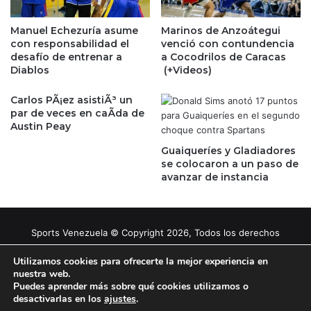
Manuel Echezuría asume
Marinos de Anzoátegui
con responsabilidad el
venció con contundencia
desafío de entrenar a
a Cocodrilos de Caracas
Diablos
(+Videos)
Carlos PÃ¡ez asistiÃ³ un
par de veces en caÃ­da de
Austin Peay
Guaiqueríes y Gladiadores
se colocaron a un paso de
avanzar de instancia
Sports Venezuela © Copyright 2026, Todos los derechos
reservados |
Tema gestionado por Caissa Agency
Utilizamos cookies para ofrecerte la mejor experiencia en
nuestra web.
Puedes aprender más sobre qué cookies utilizamos o
Facebook
X
YouTube
Instagram
desactivarlas en los
ajustes
.