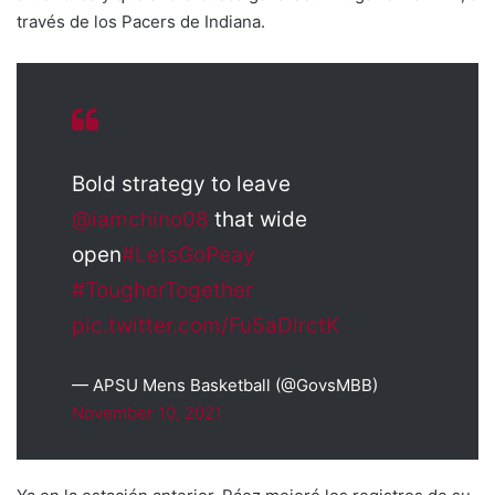
través de los Pacers de Indiana.
Bold strategy to leave
@iamchino08
that wide
open
#LetsGoPeay
#TougherTogether
pic.twitter.com/Fu5aDlrctK
— APSU Mens Basketball (@GovsMBB)
November 10, 2021