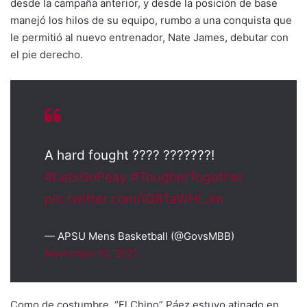
desde la campaña anterior, y desde la posición de base
manejó los hilos de su equipo, rumbo a una conquista que
le permitió al nuevo entrenador, Nate James, debutar con
el pie derecho.
A hard fought ???? ???????!
#LetsGoPeay
#TougherTogether
pic.twitter.com/IQ81aWHLJm
— APSU Mens Basketball (@GovsMBB)
November 10, 2021
Como de costumbre, “El Chino” Páez estuvo atinado en