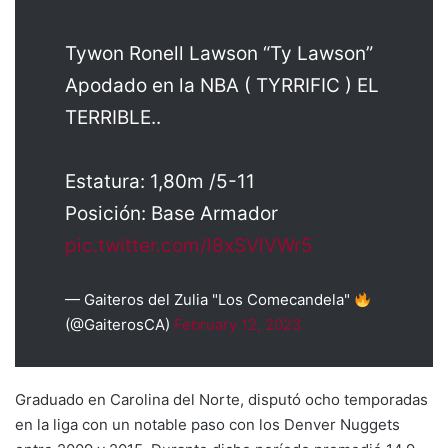
Tywon Ronell Lawson “Ty Lawson”
Apodado en la NBA ( TYRRIFIC ) EL
TERRIBLE..
Estatura: 1,80m /5-11
Posición: Base Armador
pic.twitter.com/l8xSVlVWr5
— Gaiteros del Zulia "Los Comecandela"
(@GaiterosCA)
February 12, 2023
Graduado en Carolina del Norte, disputó ocho temporadas
en la liga con un notable paso con los Denver Nuggets