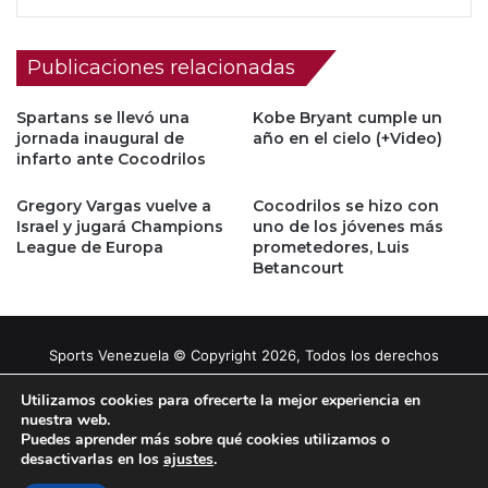
Publicaciones relacionadas
Spartans se llevó una
Kobe Bryant cumple un
jornada inaugural de
año en el cielo (+Video)
infarto ante Cocodrilos
Gregory Vargas vuelve a
Cocodrilos se hizo con
Israel y jugará Champions
uno de los jóvenes más
League de Europa
prometedores, Luis
Betancourt
Sports Venezuela © Copyright 2026, Todos los derechos
reservados |
Tema gestionado por Caissa Agency
Utilizamos cookies para ofrecerte la mejor experiencia en
nuestra web.
Puedes aprender más sobre qué cookies utilizamos o
Facebook
X
YouTube
Instagram
desactivarlas en los
ajustes
.