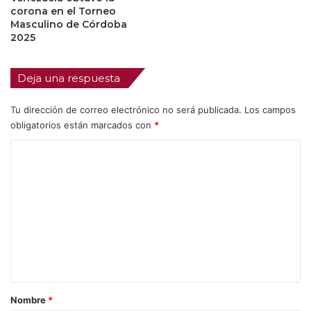
corona en el Torneo
Masculino de Córdoba
2025
Deja una respuesta
Tu dirección de correo electrónico no será publicada.
Los campos
obligatorios están marcados con
*
C
o
m
e
n
t
a
r
Nombre
*