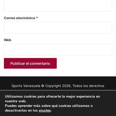
i
o
*
Correo electrónico
*
Web
Sports Venezuela © Copyright 2026, Todos los derechos
reservados |
Tema gestionado por Caissa Agency
Utilizamos cookies para ofrecerte la mejor experiencia en
nuestra web.
Puedes aprender más sobre qué cookies utilizamos o
Facebook
X
YouTube
Instagram
desactivarlas en los
ajustes
.