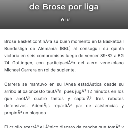
de Brose por liga
118
Brose Basket continÃºa su buen momento en la Basketball
Bundesliga de Alemania (BBL) al conseguir su quinta
victoria en seis compromisos luego de vencer 89-82 a BG
74 Gottingen, con participaciÃ³n del alero venezolano
Michael Carrera en rol de suplente.
Carrera se mantuvo en su lÃ­nea estadÃ­stica desde su
arribo al baloncesto teutÃ³n, pues jugÃ³ 12 minutos en los
que anotÃ³ cuatro tantos y capturÃ³ tres rebotes
defensivos. AdemÃ¡s repartiÃ³ par de asistencias y
propinÃ³ un bloqueo.
El criollo acertÃ³ el Ãºnico disparo de cancha que tomÃ³ y