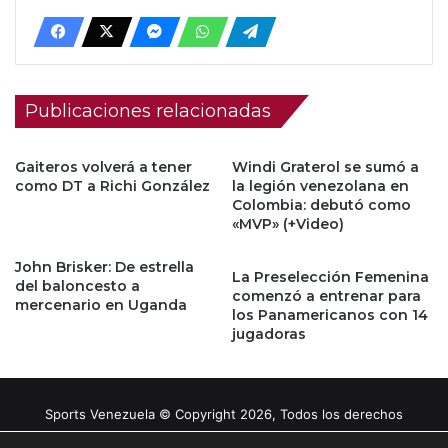
Publicaciones relacionadas
Gaiteros volverá a tener
Windi Graterol se sumó a
como DT a Richi González
la legión venezolana en
Colombia: debutó como
«MVP» (+Video)
John Brisker: De estrella
La Preselección Femenina
del baloncesto a
comenzó a entrenar para
mercenario en Uganda
los Panamericanos con 14
jugadoras
Sports Venezuela © Copyright 2026, Todos los derechos
reservados |
Tema gestionado por Caissa Agency