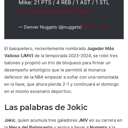
Mike: 21 PTS / 4 REB / 1 AST / 1 STL
pic.twitter.com/5GPG2GXIlU
— Denver Nuggets (@nuggets)
May 11, 2024
El basquetero, recientemente nombrado
Jugador Más
Valioso (JMV)
de la temporada 2023-2024, se robó tres
balones y propinó un trío de bloqueos para firmar un
desempeño antológico que le permitió al monarca
defensor de la NBA empezar a soñar con una remontada
en la llave, que ahora pierde 2-1 y continuará el domingo
en el mismo escenario deportivo.
Las palabras de Jokic
Jokic
, quien acumula tres galadores
JMV
en su carrera en
la
Meca del Baloncesto
y aspira a llevar a
Nuggets
a la