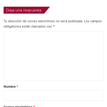
Deja una respuesta
Tu dirección de correo electrónico no será publicada.
Los campos
obligatorios están marcados con
*
C
o
m
e
n
t
a
r
Nombre
*
i
o
*
Correo electrónico
*