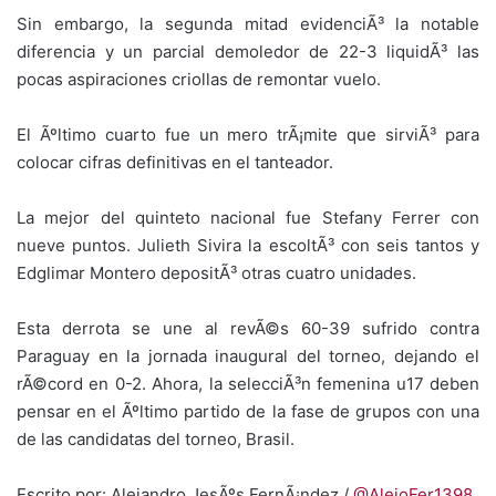
Sin embargo, la segunda mitad evidenciÃ³ la notable
diferencia y un parcial demoledor de 22-3 liquidÃ³ las
pocas aspiraciones criollas de remontar vuelo.
El Ãºltimo cuarto fue un mero trÃ¡mite que sirviÃ³ para
colocar cifras definitivas en el tanteador.
La mejor del quinteto nacional fue Stefany Ferrer con
nueve puntos. Julieth Sivira la escoltÃ³ con seis tantos y
Edglimar Montero depositÃ³ otras cuatro unidades.
Esta derrota se une al revÃ©s 60-39 sufrido contra
Paraguay en la jornada inaugural del torneo, dejando el
rÃ©cord en 0-2. Ahora, la selecciÃ³n femenina u17 deben
pensar en el Ãºltimo partido de la fase de grupos con una
de las candidatas del torneo, Brasil.
Escrito por: Alejandro JesÃºs FernÃ¡ndez /
@AlejoFer1398