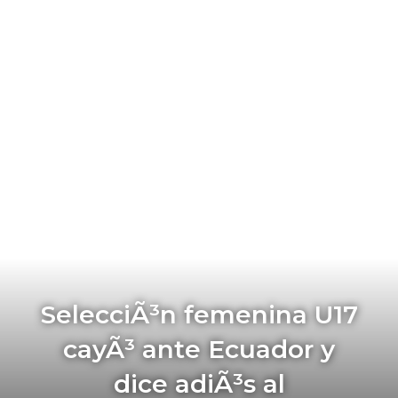
SelecciÃ³n femenina U17
cayÃ³ ante Ecuador y
dice adiÃ³s al