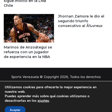
sigue invicto en la LNB
Chile
Jhornan Zamora le dio el
segundo triunfo
consecutivo al Ã‰vreux
Marinos de Anzoátegui se
refuerza con un jugador
de experiencia en la NBA
Sports Venezuela © Copyright 2026, Todos los derechos
reservados |
Tema gestionado por Caissa Agency
Utilizamos cookies para ofrecerte la mejor experiencia en
nuestra web.
Puedes aprender más sobre qué cookies utilizamos o
Facebook
X
YouTube
Instagram
desactivarlas en los
ajustes
.
Aceptar