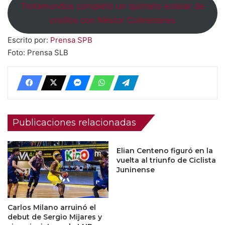
Trotamundos completó un quinteto estelar de
criollos con Néstor Colmenares
Escrito por:
Prensa SPB
Foto: Prensa SLB
Publicaciones relacionadas
Elian Centeno figuró en la
vuelta al triunfo de Ciclista
Juninense
Carlos Milano arruinó el
debut de Sergio Mijares y