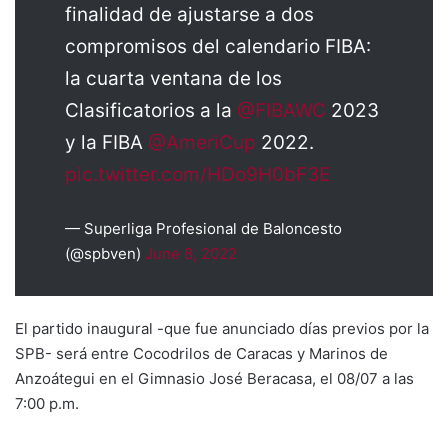
finalidad de ajustarse a dos
compromisos del calendario FIBA:
la cuarta ventana de los
Clasificatorios a la
@FIBAWC
2023
y la FIBA
@AmeriCup
2022.
pic.twitter.com/HDo9H0bF3E
— Superliga Profesional de Baloncesto
(@spbven)
June 8, 2022
El partido inaugural -que fue anunciado días previos por la
SPB- será entre Cocodrilos de Caracas y Marinos de
Anzoátegui en el Gimnasio José Beracasa, el 08/07 a las
7:00 p.m.