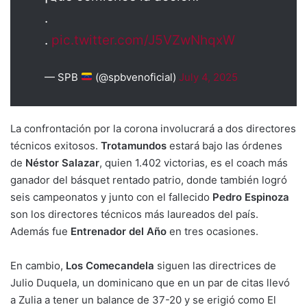
.
.
pic.twitter.com/J5VZwNhqxW
— SPB
(@spbvenoficial)
July 4, 2025
La confrontación por la corona involucrará a dos directores
técnicos exitosos.
Trotamundos
estará bajo las órdenes
de
Néstor Salazar
, quien 1.402 victorias, es el coach más
ganador del básquet rentado patrio, donde también logró
seis campeonatos y junto con el fallecido
Pedro Espinoza
son los directores técnicos más laureados del país.
Además fue
Entrenador del Año
en tres ocasiones.
En cambio,
Los Comecandela
siguen las directrices de
Julio Duquela, un dominicano que en un par de citas llevó
a Zulia a tener un balance de 37-20 y se erigió como El