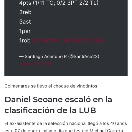
4pts (1/11 TC; 0/2 3PT 2/2 TL)
3reb
3ast
1per
1rob
pic.twitter.com/l2oZx1O2jw
— Santiago Aceituno R (@SantiAce23)
January 8, 2022
Colmenares se llevó el choque de vinotintos
Daniel Seoane escaló en la
clasificación de la LUB
El ex-asistente de la selección nacional llegó a los 40 años
este 07 de enero, mismo día que festejó Michael Carrera