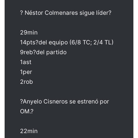
? Néstor Colmenares sigue líder?
29min
14pts?del equipo (6/8 TC; 2/4 TL)
9reb?del partido
1ast
1per
2rob
?Anyelo Cisneros se estrenó por
OM.?
22min