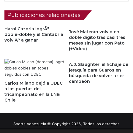
Publicaciones relacionadas
Harol Cazorla logrÃ³
José Materán volvió en
doble-doble y el Cantabria
doble dígito tras casi tres
volviÃ³ a ganar
meses sin jugar con Pato
(+Video)
A. J. Slaughter, el fichaje de
jeraquía para Guaros en
búsqueda de volver a ser
campeón
Carlos Milano dejó a UDEC
a las puertas del
tricampeonato en la LNB
Chile
Sports Venezuela © Copyright 2026, Todos los derechos