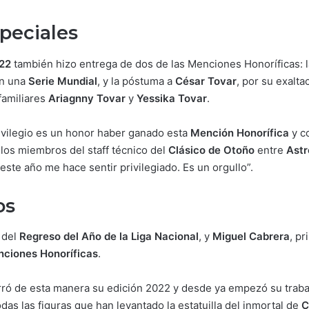
peciales
022
también hizo entrega de dos de las Menciones Honoríficas: l
en una
Serie Mundial
, y la póstuma a
César Tovar
, por su exalta
familiares
Ariagnny Tovar
y
Yessika Tovar
.
ivilegio es un honor haber ganado esta
Mención Honorífica
y c
los miembros del staff técnico del
Clásico de Otoño
entre
Astr
 este año me hace sentir privilegiado. Es un orgullo”.
os
 del
Regreso del Año de la Liga Nacional
, y
Miguel Cabrera
, pr
ciones Honoríficas
.
ró de esta manera su edición 2022 y desde ya empezó su trabaj
das las figuras que han levantado la estatuilla del inmortal de
C