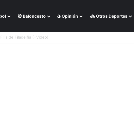
bol
Baloncesto
Opinión
Otros Deportes
 del Inter Miami en el arranque de la Leagues Cup