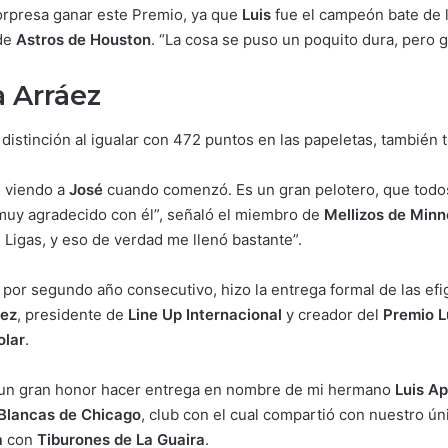
rpresa ganar este Premio, ya que
Luis
fue el campeón bate de 
 de
Astros de Houston
. “La cosa se puso un poquito dura, pero 
 Arráez
 distinción al igualar con 472 puntos en las papeletas, también 
 viendo a
José
cuando comenzó. Es un gran pelotero, que tod
 muy agradecido con él”, señaló el miembro de
Mellizos de Min
Ligas, y eso de verdad me llenó bastante”.
, por segundo año consecutivo, hizo la entrega formal de las e
rez
, presidente de
Line Up Internacional
y creador del
Premio L
lar
.
 y un gran honor hacer entrega en nombre de mi hermano
Luis Ap
Blancas de Chicago
, club con el cual compartió con nuestro ú
a
con
Tiburones de La Guaira
.