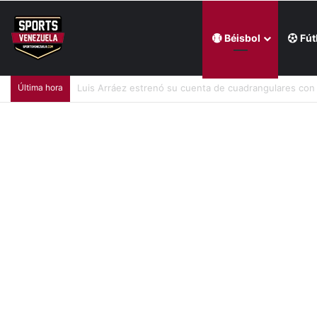
Béisbol
Fút
Última hora
Telasco Segovia convirtió un gol clave para el triunfo