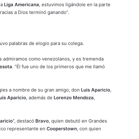
la
Liga Americana
, estuvimos ligándole en la parte
gracias a Dios terminó ganando”.
tuvo palabras de elogio para su colega.
os admiramos como venezolanos, y es tremenda
nesota
. “Él fue uno de los primeros que me llamó
figies a nombre de su gran amigo, don
Luis Aparicio
,
uis Aparicio
, además de
Lorenzo Mendoza
,
aricio
”, destacó
Bravo
, quien debutó en Grandes
nico representante en
Cooperstown
, con quien