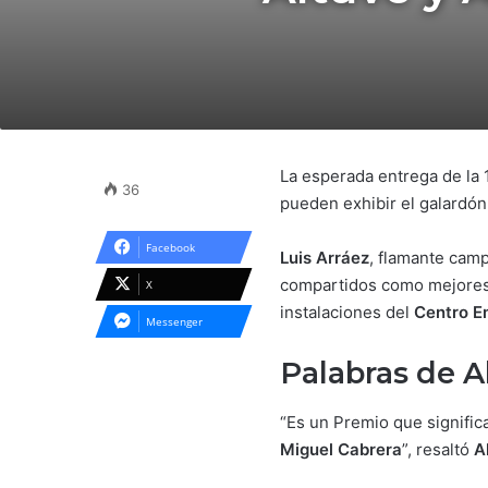
La esperada entrega de la 
36
pueden exhibir el galardón 
Facebook
Luis Arráez
, flamante camp
compartidos como mejores
X
instalaciones del
Centro Em
Messenger
Palabras de A
“Es un Premio que signific
Miguel Cabrera
”, resaltó
A