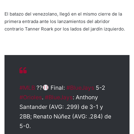
El batazo del venezolano, llegó en el mismo cierre de la
primera entrada ante los lanzamientos del abridor
contrario Tanner Roark por los lados del jardín izquierdo.
#MLB
??
Final:
#BlueJays
5-2
#Orioles
.
#BlueJays
: Anthony
Santander (AVG: .299) de 3-1 y
2BB; Renato Núñez (AVG: .284) de
5-0.