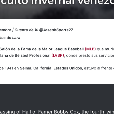
ircuito invernal venez
Ñambre | Cuenta de X: @JosephSports27
les de Lara
Salón de la Fama de
la
Major League Baseball
(MLB)
que murió
lana de Béisbol Profesional
(LVBP)
, donde prestó sus servicio
 de 1941 en
Selma, California, Estados Unidos,
estuvo al frente
ssing of Hall of Famer Bobby Cox, the fourth-wi