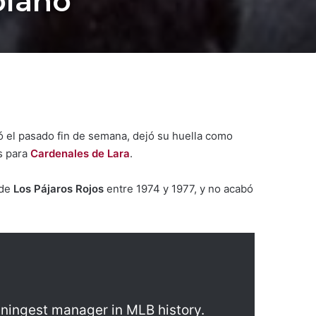
olano
 el pasado fin de semana, dejó su huella como
s para
Cardenales de Lara
.
 de
Los Pájaros Rojos
entre 1974 y 1977, y no acabó
nningest manager in MLB history.