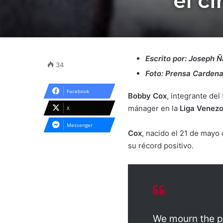
el c
Escrito por: Joseph 
34
Foto: Prensa Cardena
Facebook
Bobby Cox
, integrante del
mánager en la
Liga Venezo
X
Messenger
Cox
, nacido el 21 de mayo
su récord positivo.
We mourn the pa