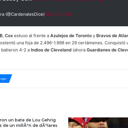
ara (@CardenalesDice)
May 10, 2026
B
,
Cox
estuvo al frente a
Azulejos de Toronto
y
Bravos de Atla
 ostentó una foja de 2.496-1.998 en 29 certámenes. Conquistó
 batieron 4-2 a
Indios de Cleveland
(ahora
Guardianes de Clev
nger
ron un bate de Lou Gehrig
s de un millÃ³n de dÃ³lares