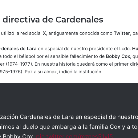
a directiva de Cardenales
utilizó la red social
X
, antiguamente conocida como
Twitter
, p
rdenales de Lara
en especial de nuestro presidente el Lcdo.
Hu
a todo el béisbol por el sensible fallecimiento de
Bobby Cox
, q
 (1974-1977). En nuestra historia quedará como el primer dirig
1975-1976). Paz a su alma», indicó la institución.
zación Cardenales de Lara en especial de nuestr
imos al duelo que embarga a la familia Cox y a tod
de Bobby Cox.
pic.twitter.com/mznes51vj5