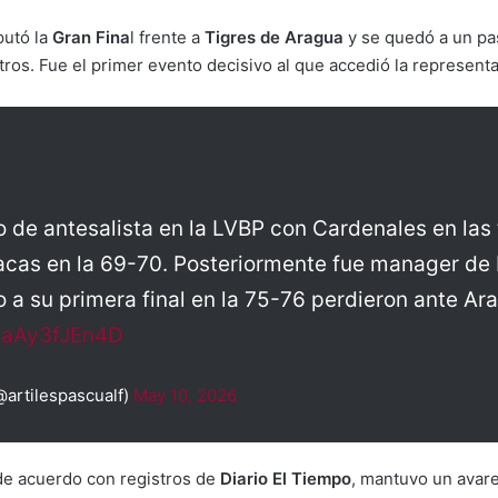
putó la
Gran Fina
l frente a
Tigres de Aragua
y se quedó a un pas
ros. Fue el primer evento decisivo al que accedió la representac
o de antesalista en la LVBP con Cardenales en la
cas en la 69-70. Posteriormente fue manager de L
po a su primera final en la 75-76 perdieron ante 
m/aAy3fJEn4D
@artilespascualf)
May 10, 2026
de acuerdo con registros de
Diario El Tiempo
, mantuvo un avare