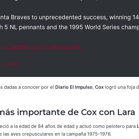
anta Braves to unprecedented success, winning 14 s
th 5 NL pennants and the 1995 World Series champ
…
pic.twitter.com/EzMadqcHkL
 9, 2026
as dadas a conocer por el
Diario El Impulso
,
Cox
logró una foja 
ás importante de Cox con Lara
leció a la edad de 84 años de edad y actuó como pelotero para
e las aves crepusculares en la campaña 1975-1976.