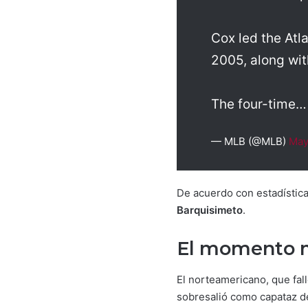
Cox led the Atl
2005, along wi
The four-time
— MLB (@MLB)
May
De acuerdo con estadístic
Barquisimeto
.
El momento m
El norteamericano, que fal
sobresalió como capataz d