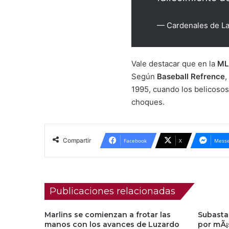
— Cardenales de L
Vale destacar que en la
ML
Según
Baseball Refrence
,
1995, cuando los belicosos
choques.
Compartir
Facebook
X
Messe
Publicaciones relacionadas
Marlins se comienzan a frotar las
Subasta
manos con los avances de Luzardo
por mÃ¡