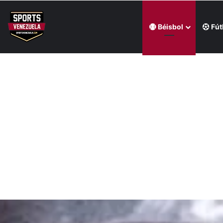
Béisbol
Fút
Última hora
Wilyer Abreu tuvo una jornada productiva en triunf