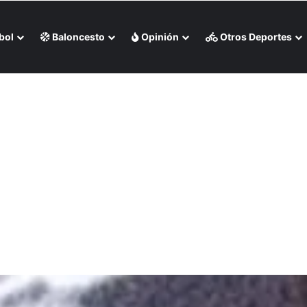
bol
Baloncesto
Opinión
Otros Deportes
o de Medias Rojas de Boston (+Video)