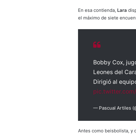
En esa contienda,
Lara
dis
el máximo de siete encuent
Bobby Cox, jug
Leones del Cara
Dirigió al equi
pic.twitter.co
— Pascual Artiles (
Antes como beisbolista, y 