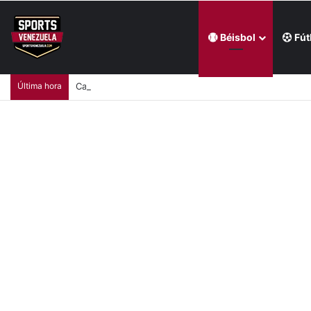
Béisbol
Fút
Última hora
Carabobo FC venció a Trujillanos FC en el Polideporti