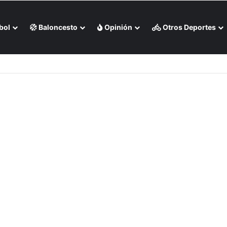
bol
Baloncesto
Opinión
Otros Deportes
vo Misael Delgado