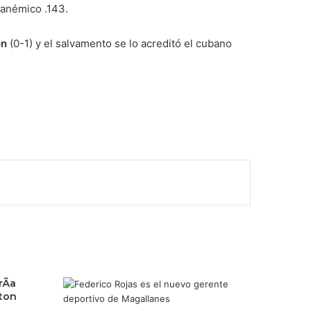
anémico .143.
on
(0-1) y el salvamento se lo acreditó el cubano
Ã­a
ston