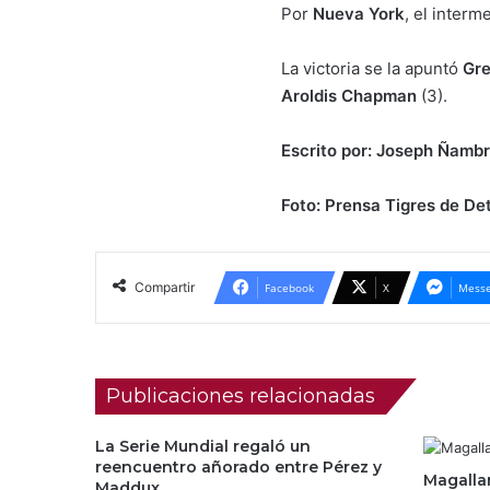
Por
Nueva York
, el inter
La victoria se la apuntó
Gr
Aroldis Chapman
(3).
Escrito por: Joseph Ñambr
Foto: Prensa Tigres de Det
Compartir
Facebook
X
Messe
Publicaciones relacionadas
La Serie Mundial regaló un
reencuentro añorado entre Pérez y
Magallan
Maddux