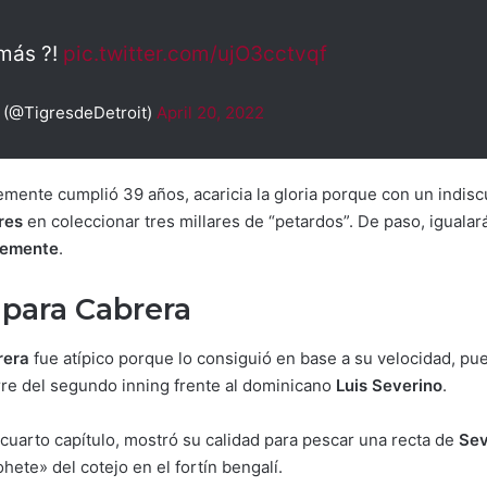
 más ?!
pic.twitter.com/ujO3cctvqf
t (@TigresdeDetroit)
April 20, 2022
emente cumplió 39 años, acaricia la gloria porque con un indis
res
en coleccionar tres millares de “petardos”. De paso, igualar
lemente
.
 para Cabrera
rera
fue atípico porque lo consiguió en base a su velocidad, pues
ierre del segundo inning frente al dominicano
Luis Severino
.
 cuarto capítulo, mostró su calidad para pescar una recta de
Sev
ete» del cotejo en el fortín bengalí.