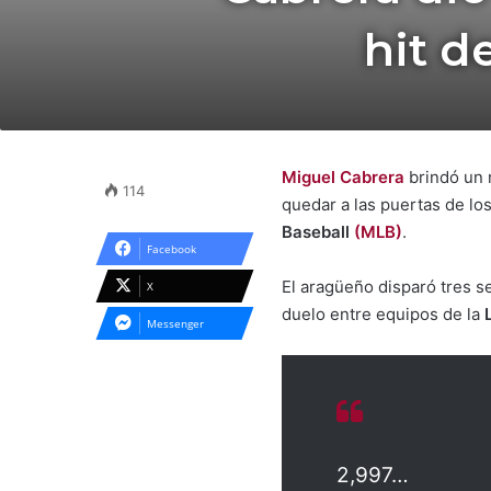
hit d
Miguel Cabrera
brindó un r
114
quedar a las puertas de lo
Baseball
(MLB)
.
Facebook
El aragüeño disparó tres s
X
duelo entre equipos de la
Messenger
2,997…