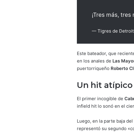
¡Tres más, tres
— Tigres de Detroi
Este bateador, que recient
en los anales de
Las Mayo
puertorriqueño
Roberto C
Un hit atípico
El primer incogible de
Cab
infield hit lo sonó en el c
Luego, en la parte baja del
representó su segundo «coh