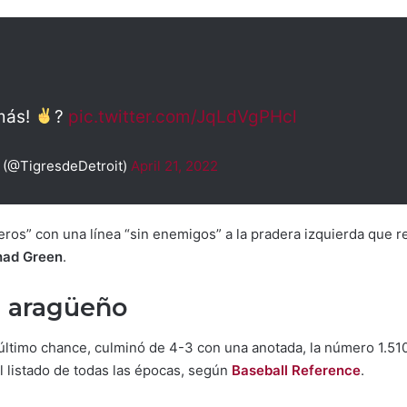
más!
?
pic.twitter.com/JqLdVgPHcl
t (@TigresdeDetroit)
April 21, 2022
teros” con una línea “sin enemigos” a la pradera izquierda que r
had Green
.
l aragüeño
u último chance, culminó de 4-3 con una anotada, la número 1.5
l listado de todas las épocas, según
Baseball Reference
.