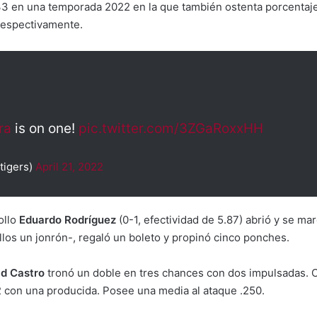
3 en una temporada 2022 en la que también ostenta porcentaj
 respectivamente.
ra
is on one!
pic.twitter.com/3ZGaRoxxHH
tigers)
April 21, 2022
ollo
Eduardo Rodríguez
(0-1, efectividad de 5.87) abrió y se mar
llos un jonrón-, regaló un boleto y propinó cinco ponches.
ld Castro
tronó un doble en tres chances con dos impulsadas. Co
 con una producida. Posee una media al ataque .250.