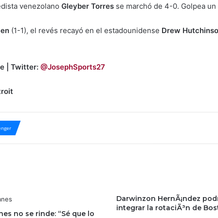
medista venezolano
Gleyber Torres
se marchó de 4-0. Golpea un 
een
(1-1), el revés recayó en el estadounidense
Drew Hutchins
e | Twitter:
@JosephSports27
roit
nger
Darwinzon HernÃ¡ndez podr
integrar la rotaciÃ³n de Bo
es no se rinde: “Sé que lo