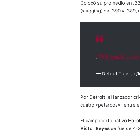
Colocó su promedio en .33
(slugging) de .390 y .389,
.
@MiguelCabre
— Detroit Tigers (@
Por
Detroit,
el lanzador cri
cuatro «petardos» -entre e
El campocorto nativo
Haro
Víctor Reyes
se fue de 4-2