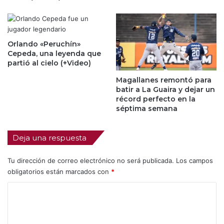
Orlando «Peruchín»
Cepeda, una leyenda que
partió al cielo (+Video)
Magallanes remontó para
batir a La Guaira y dejar un
récord perfecto en la
séptima semana
Deja una respuesta
Tu dirección de correo electrónico no será publicada.
Los campos
obligatorios están marcados con
*
C
o
m