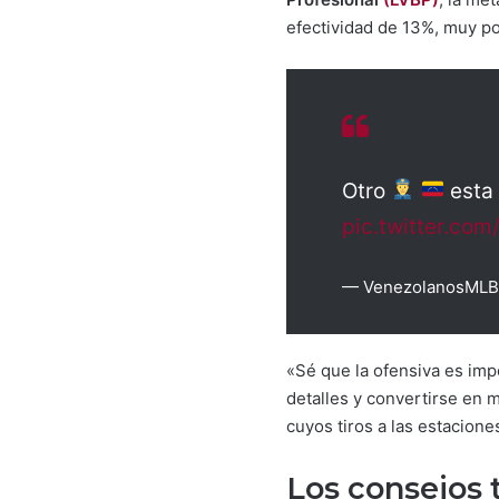
efectividad de 13%, muy por
Otro
esta 
pic.twitter.co
— VenezolanosMLB
«Sé que la ofensiva es imp
detalles y convertirse en m
cuyos tiros a las estacion
Los consejos 