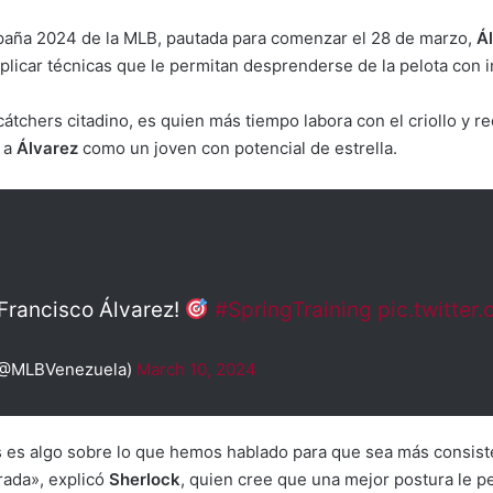
mpaña 2024 de la MLB, pautada para comenzar el 28 de marzo,
Á
 aplicar técnicas que le permitan desprenderse de la pelota con 
átchers citadino, es quien más tiempo labora con el criollo y re
 a
Álvarez
como un joven con potencial de estrella.
 Francisco Álvarez!
#SpringTraining
pic.twitte
(@MLBVenezuela)
March 10, 2024
es es algo sobre lo que hemos hablado para que sea más consis
rada», explicó
Sherlock
, quien cree que una mejor postura le pe