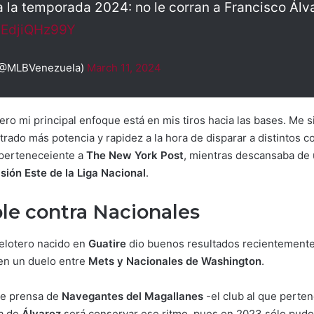
 la temporada 2024: no le corran a Francisco Álv
m/EdjiQHz99Y
(@MLBVenezuela)
March 11, 2024
ero mi principal enfoque está en mis tiros hacia las bases. Me 
ado más potencia y rapidez a la hora de disparar a distintos co
a perteneceiente a
The New York Post
, mientras descansaba de 
isión Este de la Liga Nacional
.
ble contra Nacionales
pelotero nacido en
Guatire
dio buenos resultados recientemente,
 en un duelo entre
Mets y Nacionales de Washington
.
 de prensa de
Navegantes del Magallanes
-el club al que perten
ta de
Álvarez
será conservar ese ritmo, pues en 2023 sólo pudo 