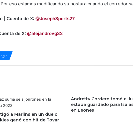
Por eso estamos modificando su postura cuando el corredor sal
e | Cuenta de X:
@JosephSports27
 Cuenta de X:
@alejandrovg32
nger
Andretty Cordero tomó el l
estaba guardado para Isaía
en Leones
tigó a Marlins en un duelo
kies ganó con hit de Tovar