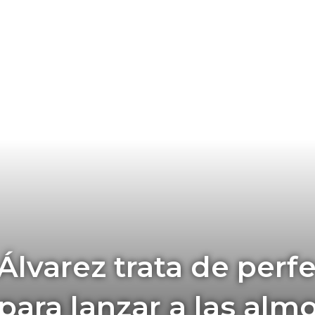
Álvarez trata de perf
para lanzar a las alm