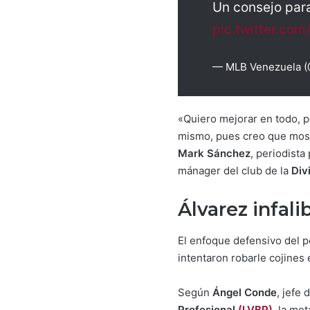
Un consejo para
pic.twitter.co
— MLB Venezuela 
«Quiero mejorar en todo, p
mismo, pues creo que mostr
Mark Sánchez
, periodist
mánager del club de la
Div
Álvarez infali
El enfoque defensivo del 
intentaron robarle cojines
Según
Ángel Conde
, jefe
Profesional
(LVBP)
, la me