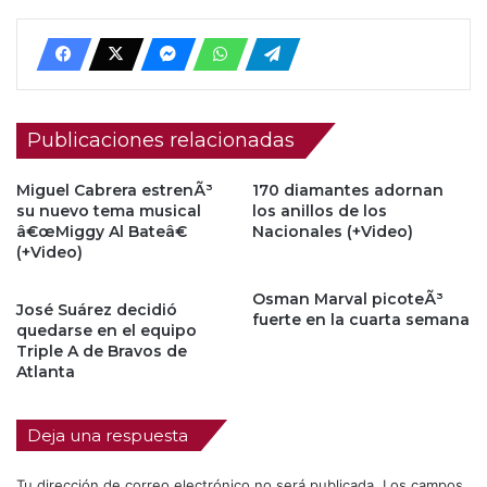
Publicaciones relacionadas
Miguel Cabrera estrenÃ³
170 diamantes adornan
su nuevo tema musical
los anillos de los
â€œMiggy Al Bateâ€
Nacionales (+Video)
(+Video)
Osman Marval picoteÃ³
José Suárez decidió
fuerte en la cuarta semana
quedarse en el equipo
Triple A de Bravos de
Atlanta
Deja una respuesta
Tu dirección de correo electrónico no será publicada.
Los campos