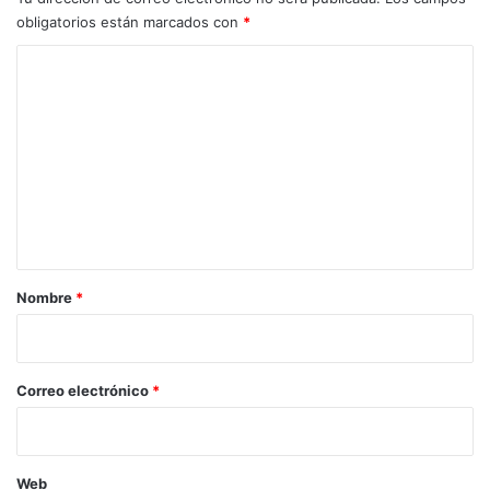
obligatorios están marcados con
*
C
o
m
e
n
t
a
r
Nombre
*
i
o
*
Correo electrónico
*
Web