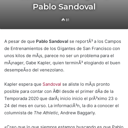
Pablo Sandoval
81
A pesar de que
Pablo Sandoval
se reportÃ³ a los Campos
de Entrenamientos de los Gigantes de San Francisco con
unos kilos de mÃ¡s, parece no ser un problema para el
mÃ¡nager, Gabe Kapler, quien terminÃ³ elogiando el buen
desempeÃ±o del venezolano.
Kapler espera que
Sandoval
se aliste lo mÃ¡s pronto
posible para contar con Ã©l desde el primer dÃ­a de la
Temporada 2020 que darÃ¡ inicio inicio el prÃ³ximo 23 o
24 del mes en curso. La informaciÃ³n, la dio a conocer el
columnista de
The Athletic
, Andrew Baggarly.
«Creo que lo que siempre estamos buscando es que Pablo