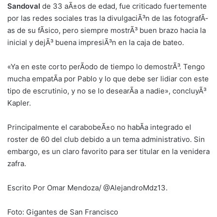
Sandoval
de 33 aÃ±os de edad, fue criticado fuertemente
por las redes sociales tras la divulgaciÃ³n de las fotografÃ­
as de su fÃ­sico, pero siempre mostrÃ³ buen brazo hacia la
inicial y dejÃ³ buena impresiÃ³n en la caja de bateo.
«Ya en este corto perÃ­odo de tiempo lo demostrÃ³. Tengo
mucha empatÃ­a por Pablo y lo que debe ser lidiar con este
tipo de escrutinio, y no se lo desearÃ­a a nadie», concluyÃ³
Kapler.
Principalmente el carabobeÃ±o no habÃ­a integrado el
roster de 60 del club debido a un tema administrativo. Sin
embargo, es un claro favorito para ser titular en la venidera
zafra.
Escrito Por Omar Mendoza/ @AlejandroMdz13.
Foto: Gigantes de San Francisco