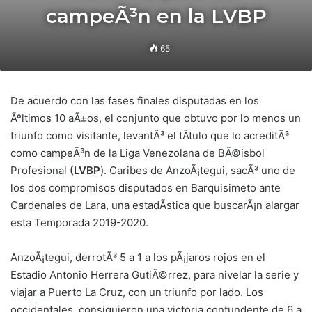
campeÃ³n en la LVBP
65
De acuerdo con las fases finales disputadas en los
Ãºltimos 10 aÃ±os, el conjunto que obtuvo por lo menos un
triunfo como visitante, levantÃ³ el tÃ­tulo que lo acreditÃ³
como campeÃ³n de la Liga Venezolana de BÃ©isbol
Profesional
(LVBP
). Caribes de AnzoÃ¡tegui, sacÃ³ uno de
los dos compromisos disputados en Barquisimeto ante
Cardenales de Lara, una estadÃ­stica que buscarÃ¡n alargar
esta Temporada 2019-2020.
AnzoÃ¡tegui, derrotÃ³ 5 a 1 a los pÃ¡jaros rojos en el
Estadio Antonio Herrera GutiÃ©rrez, para nivelar la serie y
viajar a Puerto La Cruz, con un triunfo por lado. Los
occidentales, consiguieron una victoria contundente de 6 a