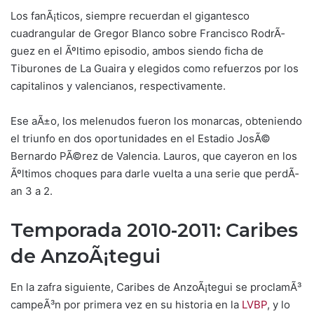
Los fanÃ¡ticos, siempre recuerdan el gigantesco
cuadrangular de Gregor Blanco sobre Francisco RodrÃ­
guez en el Ãºltimo episodio, ambos siendo ficha de
Tiburones de La Guaira y elegidos como refuerzos por los
capitalinos y valencianos, respectivamente.
Ese aÃ±o, los melenudos fueron los monarcas, obteniendo
el triunfo en dos oportunidades en el Estadio JosÃ©
Bernardo PÃ©rez de Valencia. Lauros, que cayeron en los
Ãºltimos choques para darle vuelta a una serie que perdÃ­
an 3 a 2.
Temporada 2010-2011: Caribes
de AnzoÃ¡tegui
En la zafra siguiente, Caribes de AnzoÃ¡tegui se proclamÃ³
campeÃ³n por primera vez en su historia en la
LVBP
, y lo