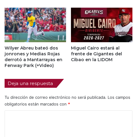
Wilyer Abreu bateó dos
Miguel Cairo estará al
jonrones y Medias Rojas
frente de Gigantes del
derrotó a Mantarrayas en
Cibao en la LIDOM
Fenway Park (+Video)
Deja una respuesta
Tu dirección de correo electrónico no será publicada.
Los campos
obligatorios están marcados con
*
C
o
m