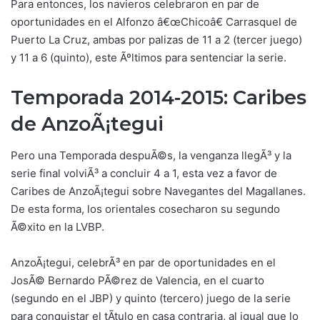
Para entonces, los navieros celebraron en par de
oportunidades en el Alfonzo â€œChicoâ€ Carrasquel de
Puerto La Cruz, ambas por palizas de 11 a 2 (tercer juego)
y 11 a 6 (quinto), este Ãºltimos para sentenciar la serie.
Temporada 2014-2015: Caribes
de AnzoÃ¡tegui
Pero una Temporada despuÃ©s, la venganza llegÃ³ y la
serie final volviÃ³ a concluir 4 a 1, esta vez a favor de
Caribes de AnzoÃ¡tegui sobre Navegantes del Magallanes.
De esta forma, los orientales cosecharon su segundo
Ã©xito en la LVBP.
AnzoÃ¡tegui, celebrÃ³ en par de oportunidades en el
JosÃ© Bernardo PÃ©rez de Valencia, en el cuarto
(segundo en el JBP) y quinto (tercero) juego de la serie
para conquistar el tÃ­tulo en casa contraria, al igual que lo