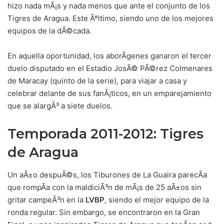
hizo nada mÃ¡s y nada menos que ante el conjunto de los
Tigres de Aragua. Este Ãºltimo, siendo uno de los mejores
equipos de la dÃ©cada.
En aquella oportunidad, los aborÃ­genes ganaron el tercer
duelo disputado en el Estadio JosÃ© PÃ©rez Colmenares
de Maracay (quinto de la serie), para viajar a casa y
celebrar delante de sus fanÃ¡ticos, en un emparejamiento
que se alargÃ³ a siete duelos.
Temporada 2011-2012: Tigres
de Aragua
Un aÃ±o despuÃ©s, los Tiburones de La Guaira parecÃ­a
que rompÃ­a con la maldiciÃ³n de mÃ¡s de 25 aÃ±os sin
gritar campeÃ³n en la
LVBP
, siendo el mejor equipo de la
ronda regular. Sin embargo, se encontraron en la Gran