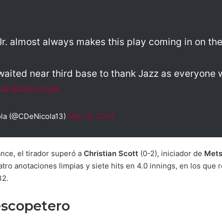
r. almost always makes this play coming in on the 
aited near third base to thank Jazz as everyone w
m/4h8AKovDq9
ola (@CDeNicola13)
May 18, 2024
nce, el tirador superó a
Christian Scott
(0-2), iniciador de
Met
uatro anotaciones limpias y siete hits en 4.0 innings, en los que
32.
escopetero