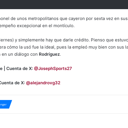
imonel de unos metropolitanos que cayeron por sexta vez en su
empeño excepcional en el montículo.
iernes) y simplemente hay que darle crédito. Pienso que estuv
era cómo la usó fue la ideal, pues la empleó muy bien con sus 
a
en un diálogo con
Rodríguez
.
e | Cuenta de X:
@JosephSports27
 Cuenta de X:
@alejandrovg32
nger