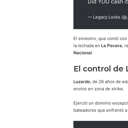
Did YOU cash i
— Legacy Locks (@
El siniestro, que contó con
la lechada en
La Pecera
, 
Nacional
.
El control de
Luzardo
, de 26 años de ed
envíos en zona de strike.
Ejerció un dominio excepci
bateadores que enfrentó a 