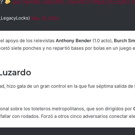
t?
pic.twitter.com/hKL7oAvKCz
https://t.co/K2
_LegacyLocks)
May 18, 2024
 el apoyo de los relevistas
Anthony Bender
(1.0 acto),
Burch Sm
recetó siete ponches y no repartió bases por bolas en un juego 
 Luzardo
ad, hizo gala de un gran control en la que fue séptima salida de
onal sobre los toleteros metropolitanos, que son dirigidos por
fallar con rodados. Forzó a otros cinco adversarios conectar el