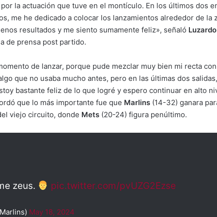
por la actuación que tuve en el montículo. En los últimos dos 
s, me he dedicado a colocar los lanzamientos alrededor de la zo
enos resultados y me siento sumamente feliz», señaló
Luzardo
da de prensa post partido.
omento de lanzar, porque pude mezclar muy bien mi recta con e
algo que no usaba mucho antes, pero en las últimas dos salida
stoy bastante feliz de lo que logré y espero continuar en alto n
cordó que lo más importante fue que
Marlins
(14-32) ganara par
del viejo circuito, donde
Mets
(20-24) figura penúltimo.
me zeus.
pic.twitter.com/pvUZG2Ezse
Marlins)
May 18, 2024