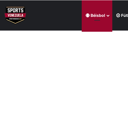
Béisbol
Fút
Última hora
Academia Puerto Cabello venció al Caracas FC en La 