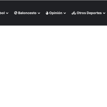
bol
Baloncesto
Opinión
Otros Deportes
Bombonerita (+Video)