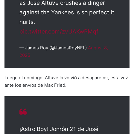
as Jose Altuve crushes a dinger
against the Yankees is so perfect it
hurts.
pic.twitter.com/zvUAKwPMqf
— James Roy (@JamesRoyNFL)
August 8,
2025
Luego el domingo Altuve la volvió a desaparecer, esta vez
ante los envíos de Max Fried.
¡Astro Boy! Jonrón 21 de José