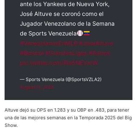
ante los Yankees de Nueva York,
José Altuve se coronó como el
Jugador Venezolano de la Semana
de Sports Venezuela
#VenezolanosEnMLB
#JoseAltuve
#Beisbol
#GrandesLigas
#Astros
pic.twitter.com/RIa5NEVxrW
— Sports Venezuela (@SportsVZLA2)
August 11, 2025
Altuve dejó su OPS en 1.283 y su OBP en .483, para tener
una de las mejores semanas en la Temporada 2025 del Big
Show.