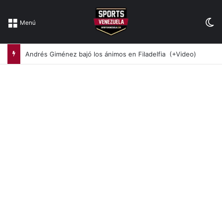
Sw
Menú
Andrés Giménez bajó los ánimos en Filadelfia (+Video)