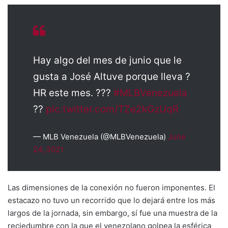
Hay algo del mes de junio que le
gusta a José Altuve porque lleva ?
HR este mes. ???
#MLBVenezuela
??
pic.twitter.com/TZe2kGzUqR
— MLB Venezuela (@MLBVenezuela)
June
24, 2021
Las dimensiones de la conexión no fueron imponentes. El
estacazo no tuvo un recorrido que lo dejará entre los más
largos de la jornada, sin embargo, sí fue una muestra de la
reciedumbre con la que el venezolano golpea la esférica