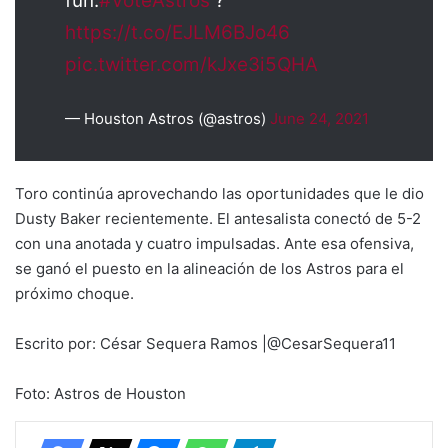
fun.
#VoteAstros
?
https://t.co/EJLM6BJo46
pic.twitter.com/kJxe3i5QHA
— Houston Astros (@astros)
June 24, 2021
Toro continúa aprovechando las oportunidades que le dio
Dusty Baker recientemente. El antesalista conectó de 5-2
con una anotada y cuatro impulsadas. Ante esa ofensiva,
se ganó el puesto en la alineación de los Astros para el
próximo choque.
Escrito por: César Sequera Ramos |@CesarSequera11
Foto: Astros de Houston