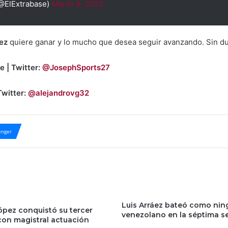
@ElExtrabase)
March 9, 2023
ez
quiere ganar y lo mucho que desea seguir avanzando. Sin dud
e | Twitter:
@JosephSports27
Twitter:
@alejandrovg32
nger
Luis Arráez bateó como nin
ópez conquistó su tercer
venezolano en la séptima 
con magistral actuación