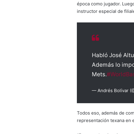
época como jugador. Luego 
instructor especial de filia
Habló José Altu
Además lo impor
Mets.
#WorldBas
— Andrés Bolívar (
Todos eso, además de com
representación texana en 