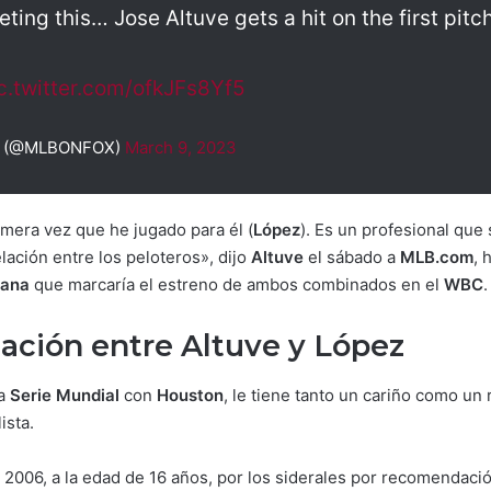
eting this… Jose Altuve gets a hit on the first pit
c.twitter.com/ofkJFs8Yf5
B (@MLBONFOX)
March 9, 2023
imera vez que he jugado para él (
López
). Es un profesional que
lación entre los peloteros», dijo
Altuve
el sábado a
MLB.com
, 
cana
que marcaría el estreno de ambos combinados en el
WBC
ación entre Altuve y López
la
Serie Mundial
con
Houston
, le tiene tanto un cariño como un
ista.
 2006, a la edad de 16 años, por los siderales por recomendac