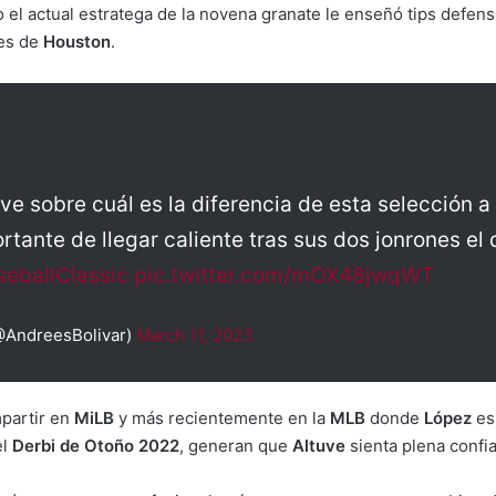
el actual estratega de la novena granate le enseñó tips defens
les de
Houston
.
ve sobre cuál es la diferencia de esta selección a
tante de llegar caliente tras sus dos jonrones el 
eballClassic
pic.twitter.com/mOX48jwqWT
@AndreesBolivar)
March 11, 2023
partir en
MiLB
y más recientemente en la
MLB
donde
López
es
el
Derbi de Otoño 2022
, generan que
Altuve
sienta plena confia