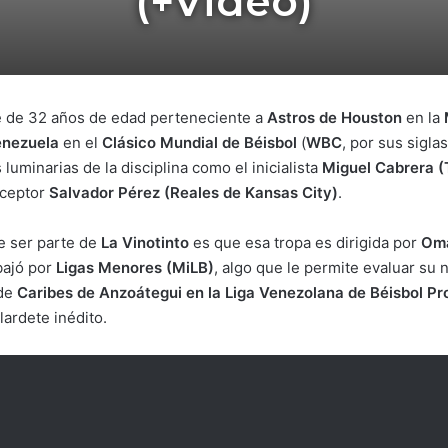
(+Video)
e de 32 años de edad perteneciente a
Astros de Houston
en la
nezuela
en el
Clásico Mundial de Béisbol
(
WBC
, por sus sigla
luminarias de la disciplina como el inicialista
Miguel Cabrera (T
eceptor
Salvador Pérez (Reales de Kansas City)
.
e ser parte de
La Vinotinto
es que esa tropa es dirigida por
Oma
bajó por
Ligas Menores (MiLB)
, algo que le permite evaluar su 
 de
Caribes de Anzoátegui en la Liga Venezolana de Béisbol Pr
lardete inédito.