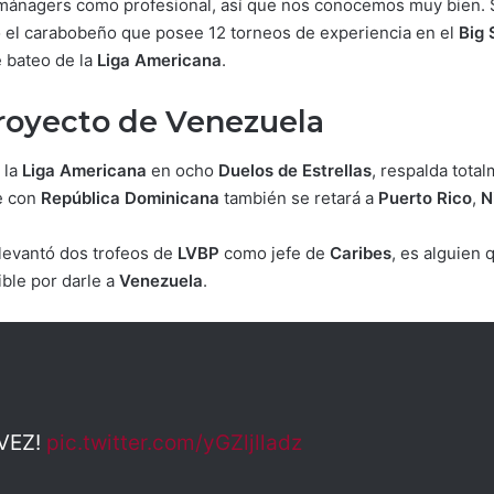
ánagers como profesional, así que nos conocemos muy bien. Sé 
ó el carabobeño que posee 12 torneos de experiencia en el
Big
e bateo de la
Liga Americana
.
proyecto de Venezuela
 la
Liga Americana
en ocho
Duelos de Estrellas
, respalda tot
e con
República Dominicana
también se retará a
Puerto Rico
,
N
 levantó dos trofeos de
LVBP
como jefe de
Caribes
, es alguien
ible por darle a
Venezuela
.
VEZ!
pic.twitter.com/yGZljlladz