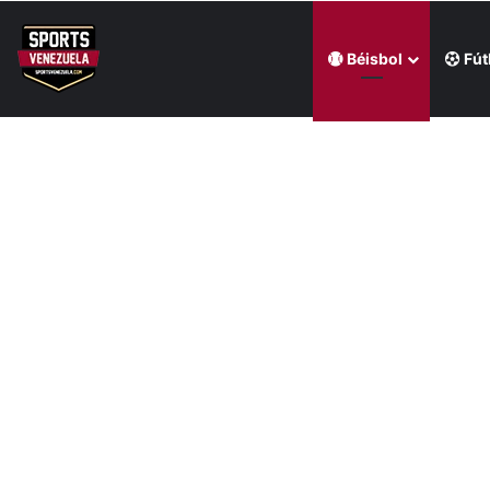
Béisbol
Fút
Última hora
Regatas Corrientes ficha al venezolano Elián Centeno