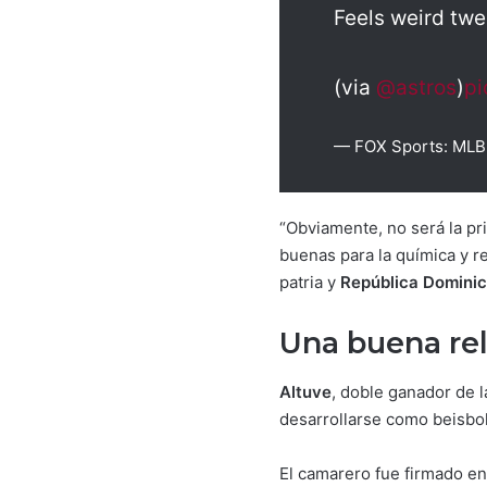
Feels weird twe
(via
@astros
)
pi
— FOX Sports: ML
“Obviamente, no será la pr
buenas para la química y re
patria y
República Domini
Una buena rel
Altuve
, doble ganador de 
desarrollarse como beisbol
El camarero fue firmado en