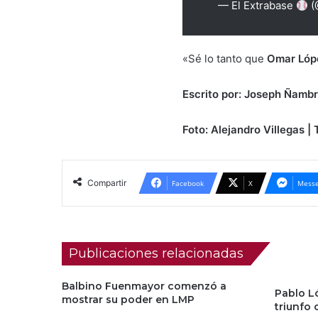
— El Extrabase
(
«Sé lo tanto que
Omar Lóp
Escrito por: Joseph Ñambr
Foto: Alejandro Villegas | 
Compartir
Facebook
X
Messe
Publicaciones relacionadas
Balbino Fuenmayor comenzó a
Pablo L
mostrar su poder en LMP
triunfo 