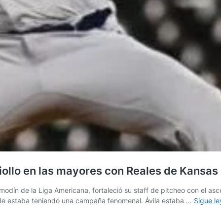
criollo en las mayores con Reales de Kansas
odín de la Liga Americana, fortaleció su staff de pitcheo con el asc
nde estaba teniendo una campaña fenomenal. Ávila estaba …
Sigue l