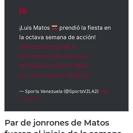
¡Luis Matos
prendió la fiesta en
la octava semana de acción!
#VenezolanosEnMLB
#VenezolanoDeLaSemana
#LuisMatos
#Giants
#Mlb
pic.twitter.com/tJQU6EIJ21
— Sports Venezuela (@SportsVZLA2)
May
20, 2024
Par de jonrones de Matos