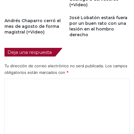
(+Video)
José Lobatón estará fuera
Andrés Chaparro cerró el
por un buen rato con una
mes de agosto de forma
lesión en el hombro
magistral (+Video)
derecho
Deja una respuesta
Tu dirección de correo electrónico no será publicada.
Los campos
obligatorios están marcados con
*
C
o
m
e
n
t