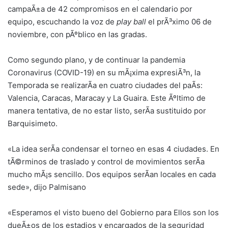
campaÃ±a de 42 compromisos en el calendario por
equipo, escuchando la voz de
play ball
el prÃ³ximo 06 de
noviembre, con pÃºblico en las gradas.
Como segundo plano, y de continuar la pandemia
Coronavirus (COVID-19) en su mÃ¡xima expresiÃ³n, la
Temporada se realizarÃ­a en cuatro ciudades del paÃ­s:
Valencia, Caracas, Maracay y La Guaira. Este Ãºltimo de
manera tentativa, de no estar listo, serÃ­a sustituido por
Barquisimeto.
«La idea serÃ­a condensar el torneo en esas 4 ciudades. En
tÃ©rminos de traslado y control de movimientos serÃ­a
mucho mÃ¡s sencillo. Dos equipos serÃ­an locales en cada
sede», dijo Palmisano
«Esperamos el visto bueno del Gobierno para Ellos son los
dueÃ±os de los estadios y encargados de la seguridad