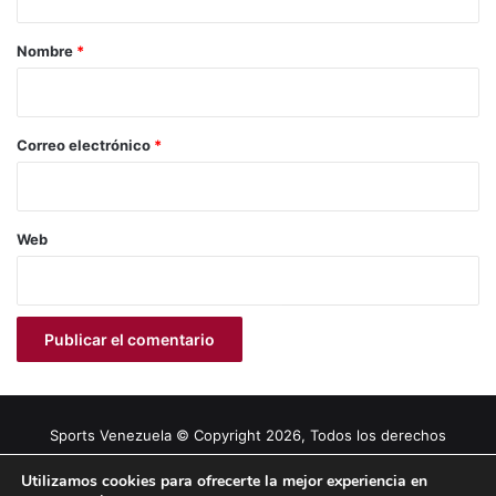
a
r
Nombre
*
i
o
*
Correo electrónico
*
Web
Sports Venezuela © Copyright 2026, Todos los derechos
reservados |
Tema gestionado por Caissa Agency
Utilizamos cookies para ofrecerte la mejor experiencia en