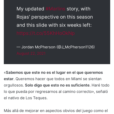
My updated
#Marlins
story, with
Rojas' perspective on this season
and this slide with six weeks left:
https://t.co/55KhHoOkNp
— Jordan McPherson (@J_McPherson1126)
August 22, 2021
«
Sabemos que este no es el lugar en el que queremos
estar
. Queremos hacer que todos en Miami se sientan
orgullosos.
Solo digo que esto no es suficiente
. Haré todo
lo que pueda por regresarnos al camino correcto», señaló
el nativo de Los Teques.
Más allá de mejorar en aspectos obvios del juego como el