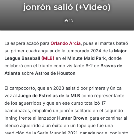
jonrón salió (+Video)
13
La espera acabó para
Orlando Arcia
, pues el martes bateó
su primer cuadrangular de la temporada 2024 de la
Major
League Baseball
(MLB)
en el
Minute Maid Park
, donde
colaboró con el triunfo como visitante 6-2 de
Bravos de
Atlanta
sobre
Astros de Houston
.
El campocorto, que en 2023 asistió por primera y única
vez al
Juego de Estrellas de la MLB
como representante
de los aguerridos y que en ese curso totalizó 17
bambinazos, empalmó un jonrón solitario en el segundo
inning frente al lanzador
Hunter Brown
, para encaminar al
elenco aguerrido a un éxito en un tope que fue una
reedición de la Serie Mundial 2021, ganada por el conjunto