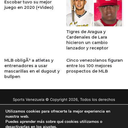
Escobar tuvo su mejor
juego en 2020 (+Video)
Tigres de Aragua y
Cardenales de Lara
hicieron un cambio
lanzador y receptor
MLB obligÃ³ a atletas y
Cinco venezolanos figuran
entrenadores a usar
entre los 100 mejores
mascarillas en el dugout y
prospectos de MLB
bullpen
Sports Venezuela © Copyright 2026, Todos los derechos
reservados |
Tema gestionado por Caissa Agency
Utilizamos cookies para ofrecerte la mejor experiencia en
nuestra web.
Puedes aprender más sobre qué cookies utilizamos o
Facebook
X
YouTube
Instagram
desactivarlas en los
ajustes
.