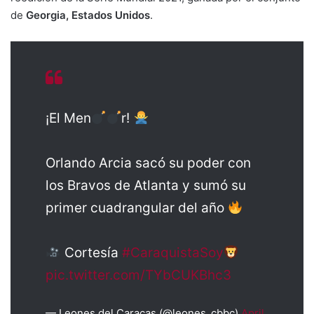
de
Georgia, Estados Unidos
.
¡El Men
r!
Orlando Arcia sacó su poder con
los Bravos de Atlanta y sumó su
primer cuadrangular del año
Cortesía
#CaraquistaSoy
pic.twitter.com/TYbCUKBhc3
— Leones del Caracas (@leones_cbbc)
April