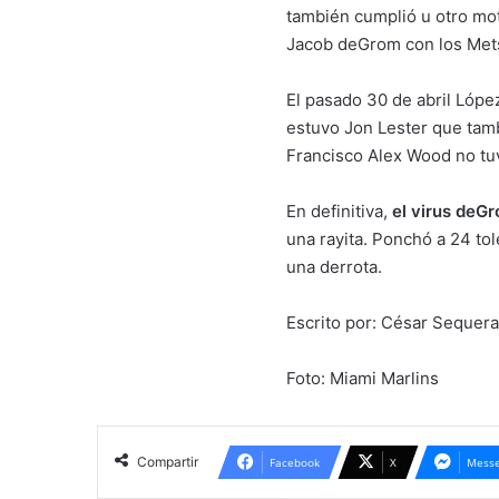
también cumplió u otro mot
Jacob deGrom con los Met
El pasado 30 de abril López
estuvo Jon Lester que tambi
Francisco Alex Wood no tuv
En definitiva,
el virus deG
una rayita. Ponchó a 24 to
una derrota.
Escrito por: César Seque
Foto: Miami Marlins
Compartir
Facebook
X
Messe