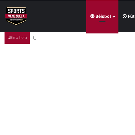
Béisbol
Fút
Última hora
Luis Arráez empezó a ganarse a la fanaticada de Filad