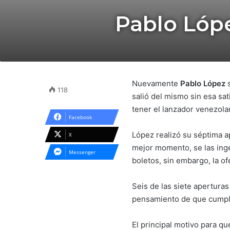
Pablo Lópe
Nuevamente
Pablo López
s
118
salió del mismo sin esa sa
tener el lanzador venezola
Facebook
López realizó su séptima a
X
mejor momento, se las inge
Messenger
boletos, sin embargo, la o
Seis de las siete apertura
pensamiento de que cumplió
El principal motivo para q