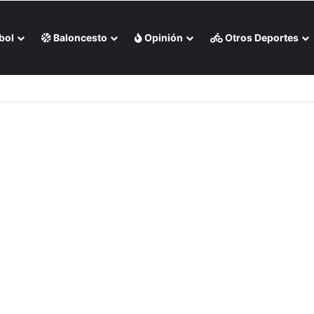
bol
Baloncesto
Opinión
Otros Deportes
elfia (+Videos)