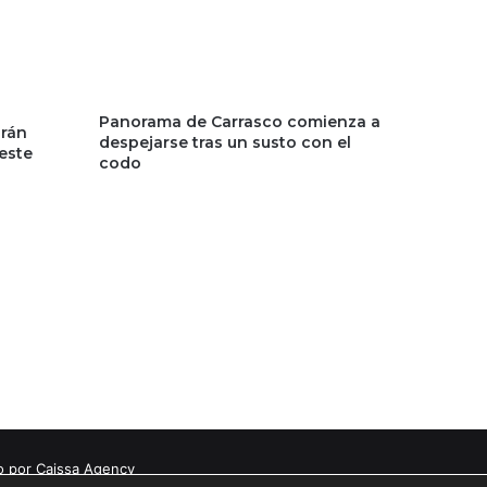
Panorama de Carrasco comienza a
arán
despejarse tras un susto con el
este
codo
o por Caissa Agency