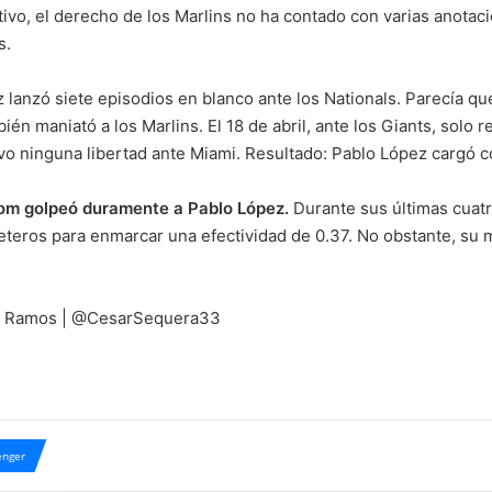
ivo, el derecho de los Marlins no ha contado con varias anotacio
s.
 lanzó siete episodios en blanco ante los Nationals. Parecía que
én maniató a los Marlins. El 18 de abril, ante los Giants, solo 
o ninguna libertad ante Miami. Resultado: Pablo López cargó co
rom golpeó duramente a Pablo López.
Durante sus últimas cuat
leteros para enmarcar una efectividad de 0.37. No obstante, su 
ra Ramos | @CesarSequera33
nger