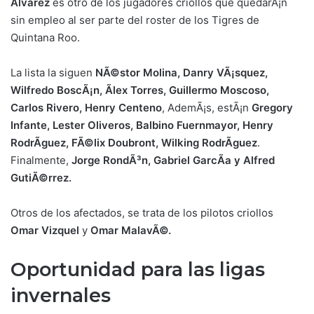
Ãlvarez
es otro de los jugadores criollos que quedarÃ¡n
sin empleo al ser parte del roster de los Tigres de
Quintana Roo.
La lista la siguen
NÃ©stor Molina, Danry VÃ¡squez,
Wilfredo BoscÃ¡n, Ãlex Torres, Guillermo Moscoso,
Carlos Rivero, Henry Centeno
, AdemÃ¡s, estÃ¡n
Gregory
Infante, Lester Oliveros, Balbino Fuernmayor, Henry
RodrÃ­guez, FÃ©lix Doubront, Wilking RodrÃ­guez
.
Finalmente,
Jorge RondÃ³n, Gabriel GarcÃ­a y Alfred
GutiÃ©rrez.
Otros de los afectados, se trata de los pilotos criollos
Omar Vizquel
y
Omar MalavÃ©.
Oportunidad para las ligas
invernale
s