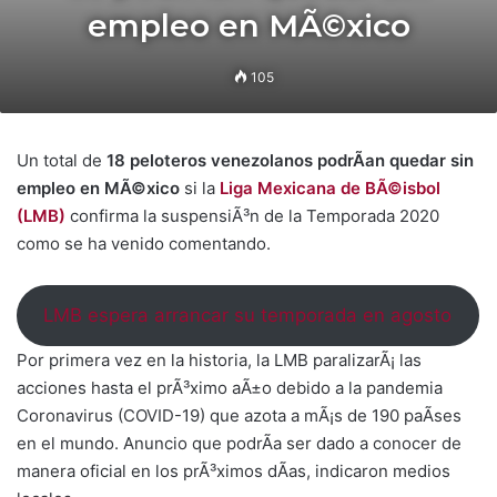
empleo en MÃ©xico
105
Un total de
18 peloteros venezolanos podrÃ­an quedar sin
empleo en MÃ©xico
si la
Liga Mexicana de BÃ©isbol
(LMB)
confirma la suspensiÃ³n de la Temporada 2020
como se ha venido comentando.
LMB espera arrancar su temporada en agosto
Por primera vez en la historia, la LMB paralizarÃ¡ las
acciones hasta el prÃ³ximo aÃ±o debido a la pandemia
Coronavirus (COVID-19) que azota a mÃ¡s de 190 paÃ­ses
en el mundo. Anuncio que podrÃ­a ser dado a conocer de
manera oficial en los prÃ³ximos dÃ­as, indicaron medios