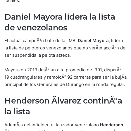
locales.
Daniel Mayora lidera la lista
de venezolano
s
El actual campeÃ³n bate de la LMB,
Daniel Mayora
, lidera
la lista de peloteros venezolanos que no verÃ¡n acciÃ³n de
ser suspendida la pelota azteca.
Mayora en 2019 dejÃ³ un alto promedio de .391, disparÃ³
19 cuadrangulares y remolcÃ³ 92 carreras para ser la bujÃ­a
principal de los Generales de Durango en la ronda regular.
Henderson Ãlvarez continÃºa
la list
a
AdemÃ¡s del infielder, el lanzador venezolano
Henderson