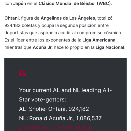
con
Japón
en el
Clásico Mundial de Béisbol (WBC)
.
Ohtani
, figura de
Angelinos de Los Ángeles
, totalizó
924.182 boletas y ocupa la segunda posición entre
deportistas que aspiran a acudir al compromiso cósmico.
Es el líder entre los exponentes de la
Liga Americana
,
mientras que
Acuña Jr.
hace lo propio en la
Liga Nacional
.
Your current AL and NL leading All-
Star vote-getters:
AL: Shohei Ohtani, 924,182
NL: Ronald Acuña Jr., 1,086,537
pic.twitter.com/VoHhwL1kIn