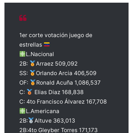
1er corte votación juego de
estrellas
L.Nacional
2B:
Arraez 509,092
SS:
Orlando Arcia 406,509
OF:
Ronald Acuña 1,086,537
C:
Elias Diaz 168,838
C: 4to Francisco Álvarez 167,708
L.Americana
2B:
Altuve 363,013
2B:4to Gleyber Torres 171,173