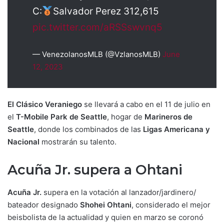
C:
Salvador Perez 312,615
pic.twitter.com/aRSSswvnq5
— VenezolanosMLB (@VzlanosMLB)
June
12, 2023
El Clásico Veraniego
se llevará a cabo en el 11 de julio en
el
T-Mobile Park de Seattle
, hogar de
Marineros de
Seattle
, donde los combinados de las
Ligas Americana y
Nacional
mostrarán su talento.
Acuña Jr. supera a Ohtani
Acuña Jr.
supera en la votación al lanzador/jardinero/
bateador designado
Shohei Ohtani
, considerado el mejor
beisbolista de la actualidad y quien en marzo se coronó