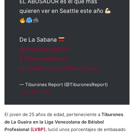
EL ABUSADOR es el que más
quieren ver en Seattle este año
De La Sabana
@ronaldacunajr24
#TiburonesReport
pic.twitter.com/oUKatqJmbq
— Tiburones Report (@TiburonesReport)
June 12, 2023
El joven de 25 años de edad, perteneciente a
Tiburones
de La Guaira en la Liga Venezolana de Béisbol
Profesional
(LVBP)
, lució unos porcentajes de embasado