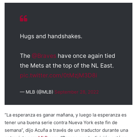
Hugs and handshakes.
The
@Braves
have once again tied
the Mets at the top of the NL East.
pic.twitter.com/0tMzjM3D8i
— MLB (@MLB)
September 28, 2022
“La esperanza es ganar mañana, y luego la esperanza es
tener una buena serie contra Nueva York este fin de
semana”, dijo Acuña a través de un traductor durante una