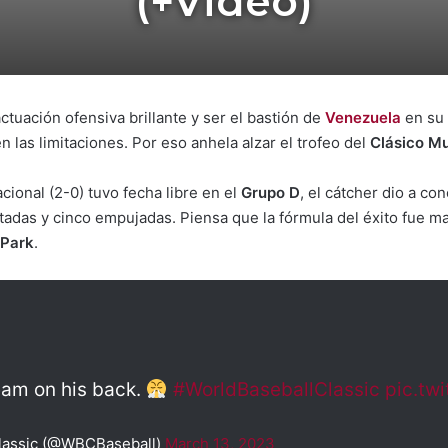
(+Video)
tuación ofensiva brillante y ser el bastión de
Venezuela
en su 
 las limitaciones. Por eso anhela alzar el trofeo del
Clásico Mu
acional (2-0) tuvo fecha libre en el
Grupo D
, el cátcher dio a co
otadas y cinco empujadas. Piensa que la fórmula del éxito fue m
 Park
.
eam on his back.
#WorldBaseballClassic
pic.tw
Classic (@WBCBaseball)
March 13, 2023