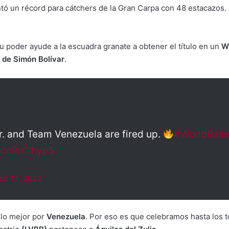
tó un récord para cátchers de la Gran Carpa con 48 estacazos. E
 poder ayude a la escuadra granate a obtener el título en un
W
 de Simón Bolívar
.
. and Team Venezuela are fired up.
#WorldBase
m/co9rClhyp5
ch 13, 2023
lo mejor por
Venezuela
. Por eso es que celebramos hasta los t