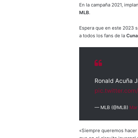
En la campaña 2021, implan
MLB
.
Espera que en este 2023 su
a todos los fans de la
Cuna
Ronald Acuña Jr
pic.twitter.co
— MLB (@MLB)
Mar
«Siempre queremos hacer 