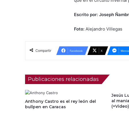
que en el circuito invernal
Escrito por: Joseph Ñambr
Foto:
Alejandro Villegas
Compartir
Facebook
X
Messe
Publicaciones relacionadas
Jesús L
al mani
Anthony Castro es el rey león del
(+Video)
bullpen en Caracas