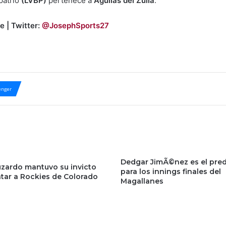
 patrio
(LVBP)
pertenece a
Águilas del Zulia
.
e | Twitter:
@JosephSports27
nger
Dedgar JimÃ©nez es el pred
uzardo mantuvo su invicto
para los innings finales del
atar a Rockies de Colorado
Magallanes