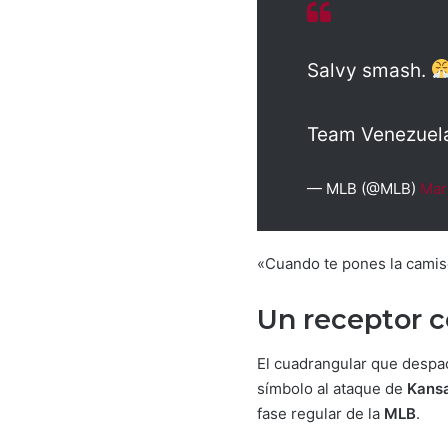
Salvy smash.
Team Venezuela
— MLB (@MLB)
Mar
«Cuando te pones la cami
Un receptor c
El cuadrangular que desp
símbolo al ataque de
Kansa
fase regular de la
MLB
.