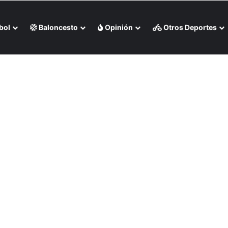
bol
Baloncesto
Opinión
Otros Deportes
vo Misael Delgado