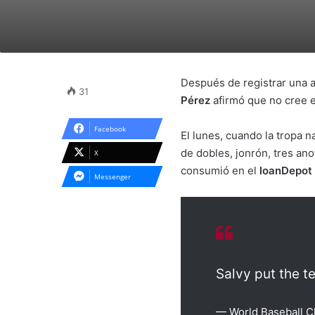
Después de registrar una ac
31
Pérez
afirmó que no cree en
Facebook
El lunes, cuando la tropa n
de dobles, jonrón, tres an
X
consumió en el
loanDepot
Messenger
Salvy put the t
— World Baseball 