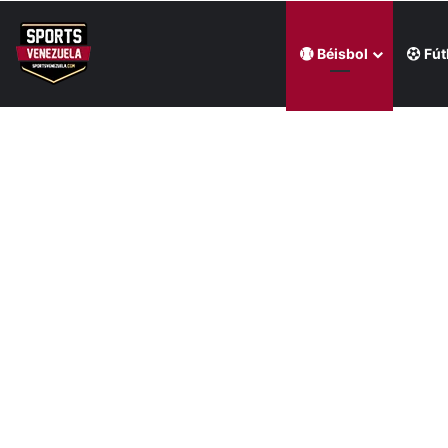
Béisbol
Fút
Última hora
Carabobo FC venció a Trujillanos FC en el Polideporti