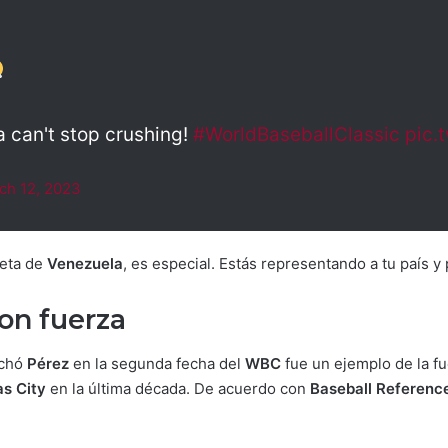
 can't stop crushing!
#WorldBaseballClassic
pic.
ch 12, 2023
seta de
Venezuela
, es especial. Estás representando a tu país y
on fuerza
achó
Pérez
en la segunda fecha del
WBC
fue un ejemplo de la fu
s City
en la última década. De acuerdo con
Baseball Referenc