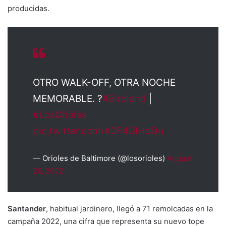
producidas.
OTRO WALK-OFF, OTRA NOCHE
MEMORABLE. ?
#Birdland
|
#LosOrioles
pic.twitter.com/X0F4GIHdDu
— Orioles de Baltimore (@losorioles)
August
26, 2022
Santander
, habitual jardinero, llegó a 71 remolcadas en la
campaña 2022, una cifra que representa su nuevo tope