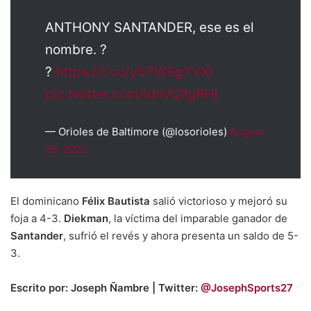
ANTHONY SANTANDER, ese es el
nombre. ?
?
https://t.co/y0TW9gYVXi
pic.twitter.com/ldnVQXgRHj
— Orioles de Baltimore (@losorioles)
August
26, 2022
El dominicano
Félix Bautista
salió victorioso y mejoró su
foja a 4-3.
Diekman
, la víctima del imparable ganador de
Santander
, sufrió el revés y ahora presenta un saldo de 5-
3.
Escrito por: Joseph Ñambre | Twitter:
@JosephSports27