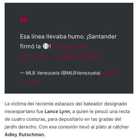
Esa línea llevaba humo. ¡Santander
firmó la
!
#ArepaPower
pic.twitter.com/0bl37F134O
— MLB Venezuela (@MLBVenezuela)
August
25, 2022
La víctima del reciente estacazo del bateador designado
neoespartano fue
Lance Lynn
, a quien le pescó una recta
de cuatro costuras, para depositarlo en las gradas del
jardín derecho. Con esa conexión llevó al plato al cátcher
Adley Rutschman
.