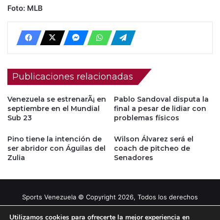
Foto: MLB
Publicaciones relacionadas
Venezuela se estrenarÃ¡ en
Pablo Sandoval disputa la
septiembre en el Mundial
final a pesar de lidiar con
Sub 23
problemas físicos
Pino tiene la intención de
Wilson Álvarez será el
ser abridor con Águilas del
coach de pitcheo de
Zulia
Senadores
Sports Venezuela © Copyright 2026, Todos los derechos
reservados |
Tema gestionado por Caissa Agency
Utilizamos cookies para ofrecerte la mejor experiencia en