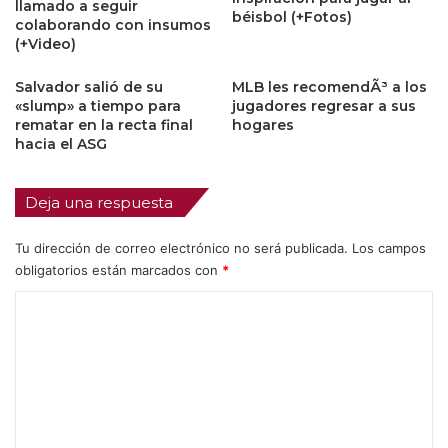
llamado a seguir
béisbol (+Fotos)
colaborando con insumos
(+Video)
Salvador salió de su
MLB les recomendÃ³ a los
«slump» a tiempo para
jugadores regresar a sus
rematar en la recta final
hogares
hacia el ASG
Deja una respuesta
Tu dirección de correo electrónico no será publicada.
Los campos
obligatorios están marcados con
*
C
o
m
e
n