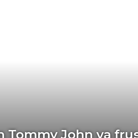
 Tommy John ya frus