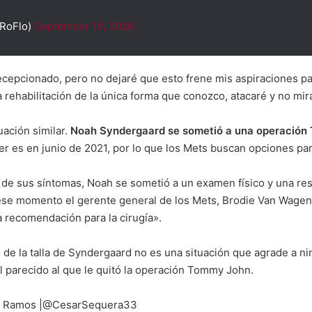
@RoFlo)
September 19, 2020
epcionado, pero no dejaré que esto frene mis aspiraciones par
 rehabilitación de la única forma que conozco, atacaré y no mira
uación similar.
Noah Syndergaard se sometió a una operación
er es en junio de 2021, por lo que los Mets buscan opciones par
 de sus síntomas, Noah se sometió a un examen físico y una res
ese momento el gerente general de los Mets, Brodie Van Wagene
a recomendación para la cirugía».
 de la talla de Syndergaard no es una situación que agrade a n
l parecido al que le quitó la operación Tommy John.
ra Ramos |@CesarSequera33