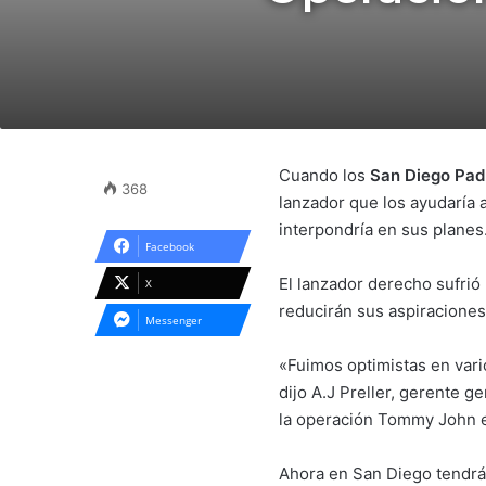
Cuando los
San Diego Padr
368
lanzador que los ayudaría a
interpondría en sus planes
Facebook
El lanzador derecho sufrió
X
reducirán sus aspiraciones
Messenger
«Fuimos optimistas en vari
dijo A.J Preller, gerente 
la operación Tommy John er
Ahora en San Diego tendrán