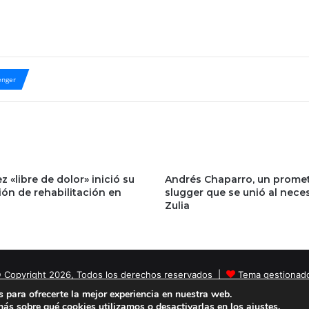
nger
z «libre de dolor» inició su
Andrés Chaparro, un prome
ión de rehabilitación en
slugger que se unió al nece
Zulia
 Copyright 2026, Todos los derechos reservados |
Tema gestionad
 para ofrecerte la mejor experiencia en nuestra web.
Facebook
X
YouTube
Instagram
ás sobre qué cookies utilizamos o desactivarlas en los
ajustes
.