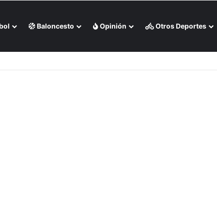
bol
Baloncesto
Opinión
Otros Deportes
s Rojas apaleó a Medias Blancas (+Video)