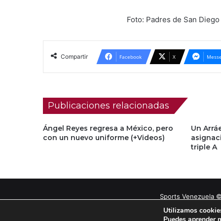
Foto: Padres de San Diego
Compartir
Facebook
X
Messe
Publicaciones relacionadas
Ángel Reyes regresa a México, pero
Un Arráe
con un nuevo uniforme (+Videos)
asignac
triple A
Sports Venezuela ©
Utilizamos cookies
Puedes aprender m