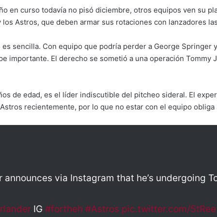
o en curso todavía no pisó diciembre, otros equipos ven su pl
 los Astros, que deben armar sus rotaciones con lanzadores la
 es sencilla. Con equipo que podría perder a George Springer y 
pe importante. El derecho se sometió a una operación Tommy J
os de edad, es el líder indiscutible del pitcheo sideral. El exp
 Astros recientemente, por lo que no estar con el equipo obliga
er announces via Instagram that he’s undergoing 
rlander
IG
#fortheh
#Astros
pic.twitter.com/5tRe