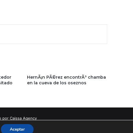
tedor
HernÃ¡n PÃ©rez encontrÃ³ chamba
sitado
en la cueva de los oseznos
o por Caissa Agency
Aceptar