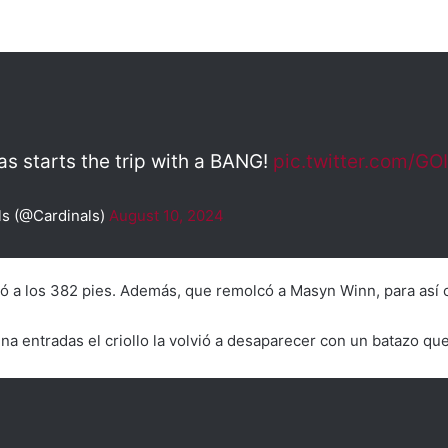
as starts the trip with a BANG!
pic.twitter.com/GO
ls (@Cardinals)
August 10, 2024
gó a los 382 pies. Además, que remolcó a Masyn Winn, para así c
a entradas el criollo la volvió a desaparecer con un batazo que