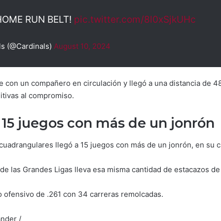
HOME RUN BELT!
pic.twitter.com/8l0xSjkUHc
ls (@Cardinals)
August 10, 2024
e con un compañero en circulación y llegó a una distancia de 
nitivas al compromiso.
a 15 juegos con más de un jonrón
cuadrangulares llegó a 15 juegos con más de un jonrón, en su ca
de las Grandes Ligas lleva esa misma cantidad de estacazos de
io ofensivo de .261 con 34 carreras remolcadas.
ander /