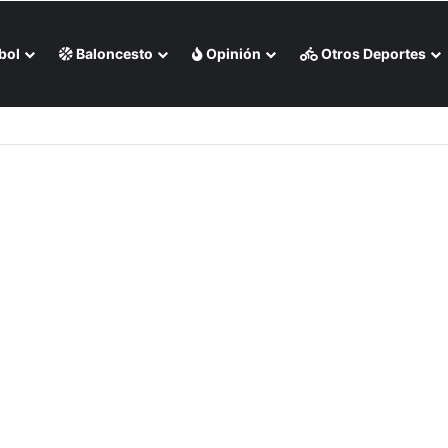
bol
Baloncesto
Opinión
Otros Deportes
 canotaje