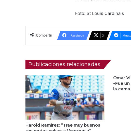
Foto: St Louis Cardinals
Compartir
Facebook
X
Messe
Publicaciones relacionadas
Omar Viz
«Fue un
la cama
Harold Ramírez: “Trae muy buenos
recuerdos volver a Venezuela”