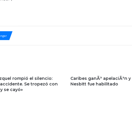
nger
quel rompió el silencio:
Caribes ganÃ³ apelaciÃ³n y 
 accidente. Se tropezó con
Nesbitt fue habilitado
 y se cayó»