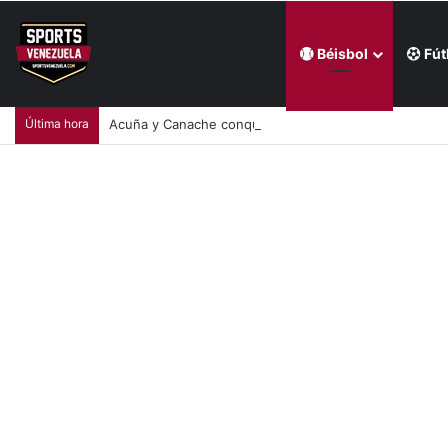
Béisbol
Fút
Última hora
Acuña y Canache conquistaron una medalla dorada en