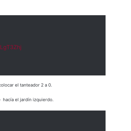
ILgT3Zhj
olocar el tanteador 2 a 0.
 hacía el jardín izquierdo.