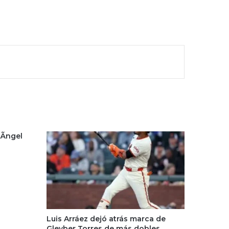
Ãngel
Luis Arráez dejó atrás marca de
Gleyber Torres de más dobles