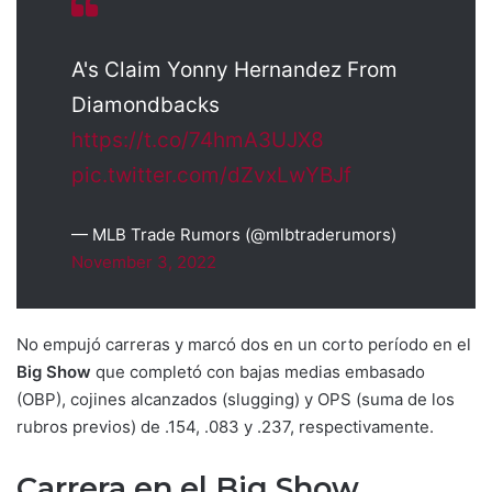
A's Claim Yonny Hernandez From
Diamondbacks
https://t.co/74hmA3UJX8
pic.twitter.com/dZvxLwYBJf
— MLB Trade Rumors (@mlbtraderumors)
November 3, 2022
No empujó carreras y marcó dos en un corto período en el
Big Show
que completó con bajas medias embasado
(OBP), cojines alcanzados (slugging) y OPS (suma de los
rubros previos) de .154, .083 y .237, respectivamente.
Carrera en el Big Show