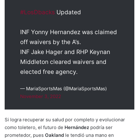
#LosDbacks
Updated
INF Yonny Hernandez was claimed
off waivers by the A’s.
INF Jake Hager and RHP Keynan
Middleton cleared waivers and
elected free agency.
— MariaSportsMas (@MariaSportsMas)
November 3, 2022
Si logra recuperar su salud por completo y evolucionar
como toletero, el futuro de
Hernández
podría ser
prometedor, pues
Oakland
le tendió una mano en