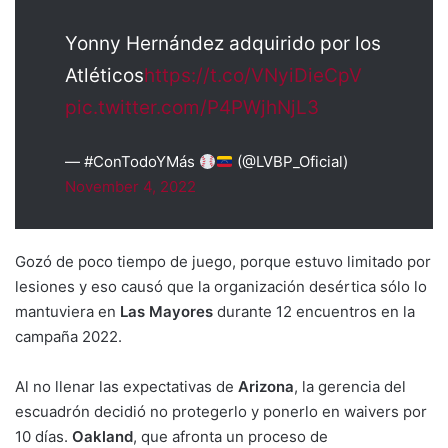
Yonny Hernández adquirido por los
Atléticos
https://t.co/VNyiDieCpV
pic.twitter.com/P4PWjhNjL3
— #ConTodoYMás
(@LVBP_Oficial)
November 4, 2022
Gozó de poco tiempo de juego, porque estuvo limitado por
lesiones y eso causó que la organización desértica sólo lo
mantuviera en
Las Mayores
durante 12 encuentros en la
campaña 2022.
Al no llenar las expectativas de
Arizona
, la gerencia del
escuadrón decidió no protegerlo y ponerlo en waivers por
10 días.
Oakland
, que afronta un proceso de