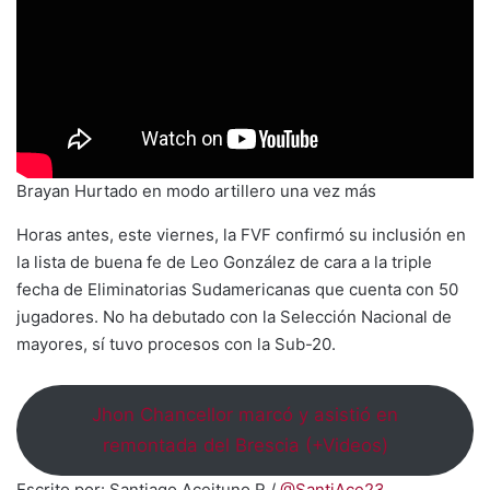
Brayan Hurtado en modo artillero una vez más
Horas antes, este viernes, la FVF confirmó su inclusión en
la lista de buena fe de Leo González de cara a la triple
fecha de Eliminatorias Sudamericanas que cuenta con 50
jugadores. No ha debutado con la Selección Nacional de
mayores, sí tuvo procesos con la Sub-20.
Jhon Chancellor marcó y asistió en
remontada del Brescia (+Videos)
Escrito por: Santiago Aceituno R /
@SantiAce23