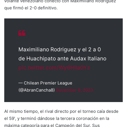
volante venezolano conectó con Maximiliano Rodríguez
que firmó el 2-0 definitivo.
Maximiliano Rodriguez y el 2 a 0
de Huachipato ante Audax Italiano
pic.twitter.com/Wy6HIIa0Yz
— Chilean Premier League
(@AbranCancha8)
December 8, 2023
Al mismo tiempo, el rival directo por el torneo caía desde
el 59′, y terminó dándose la tercera coronación en la
máxima categoría para el Campeón del Sur. Sus