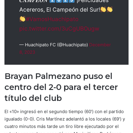
𝑪𝑨𝑴𝑷𝑬𝑶́𝑵
¡Felicidades
Acereros, El Campeón del Sur!
#VamosHuachipato
pic.twitter.com/3uCgUBOugw
— Huachipato FC (@Huachipato)
December
8, 2023
Brayan Palmezano puso el
centro del 2-0 para el tercer
título del club
El «10» ingresó en el segundo tiempo (60′) con el partido
igualado (0-0). Cris Martínez adelantó a los locales (69′) y
cuatro minutos más tarde un tiro libre ejecutado por el