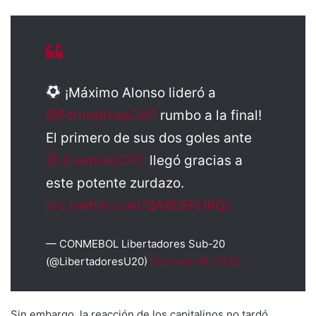
¡Máximo Alonso lideró a
@FormativasCAP
rumbo a la final!
El primero de sus dos goles ante
@JuvenilesCFC
llegó gracias a
este potente zurdazo.
pic.twitter.com/QABbEhURQz
— CONMEBOL Libertadores Sub-20
(@LibertadoresU20)
February 18, 2022
Sin embargo, la reacción de los capitalinos no tardó.