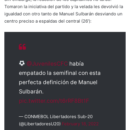
Tomaron la iniciativa del partido y la velada les devolvió la
igualdad con otro tanto de Manuel Sulbarán desviando un
centro preciso a espaldas del central (26′):
@JuvenilesCFC
había
empatado la semifinal con esta
perfecta definición de Manuel
Sulbarán.
pic.twitter.com/t6rRF8Bt1F
— CONMEBOL Libertadores Sub-20
(@LibertadoresU20)
February 18, 2022