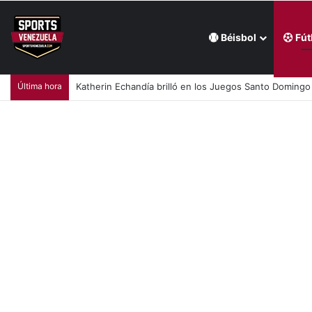
Béisbol
Fút
Última hora
Katherin Echandía brilló en los Juegos Santo Doming