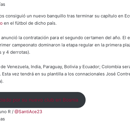
ías
s consiguió un nuevo banquillo tras terminar su capítulo en E
ño
en el fútbol de dicho país.
o anunció la contratación para el segundo certamen del año. El 
 primer campeonato dominaron la etapa regular en la primera pla
 y 4 derrotas).
de Venezuela, India, Paraguay, Bolivia y Ecuador; Colombia será 
. Esta vez tendrá en su plantilla a los connacionales José Contr
).
iado por su nuevo club en Bosnia
tuno R /
@SantiAce23
das