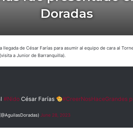
Doradas
 la llegada de César Farías para asumir al equipo de cara al To
(visita a Junior de Barranquilla).
al
#Nido
César Farías
#CreerNosHaceGrandes
p
 (@AguilasDoradas)
June 28, 2023