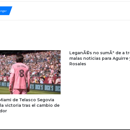
nger
LeganÃ©s no sumÃ³ de a tr
malas noticias para Aguirre 
Rosales
 Miami de Telasco Segovia
 la victoria tras el cambio de
dor