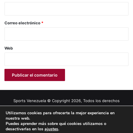
i
o
*
Correo electrónico
*
Web
Sports Venezuela © Copyright 2026, Todos los derechos
reservados |
Tema gestionado por Caissa Agency
Utilizamos cookies para ofrecerte la mejor experiencia en
nuestra web.
Puedes aprender más sobre qué cookies utilizamos o
Facebook
X
YouTube
Instagram
desactivarlas en los
ajustes
.