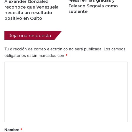
Messi en las gradas y
Alexander González
Telasco Segovia como
reconoce que Venezuela
suplente
necesita un resultado
positivo en Quito
Deja una respuesta
Tu dirección de correo electrónico no será publicada.
Los campos
obligatorios están marcados con
*
C
o
m
e
n
t
a
r
Nombre
*