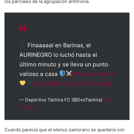
los parciales de la agrupación anfitriona.
Finaaaaal en Barinas, el
AURINEGRO lo luchó hasta el
último minuto y se lleva un punto
valioso a casa
#VamosTáchira
pic.twitter.com/Al7mE4a4aQ
— Deportivo Táchira FC (@DvoTachira)
July
7, 2025
Cuando parecía que el elenco zamorano se quedaría con