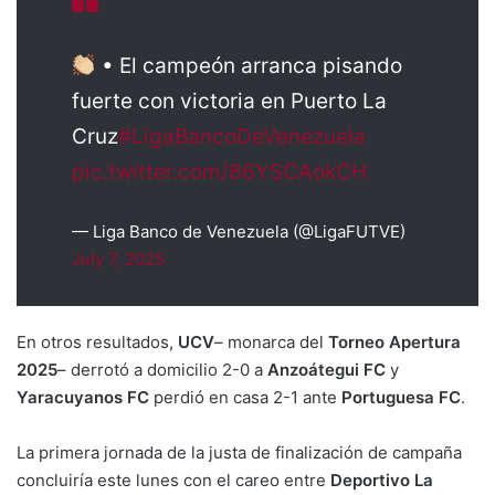
• El campeón arranca pisando
fuerte con victoria en Puerto La
Cruz
#LigaBancoDeVenezuela
pic.twitter.com/86YSCAokCH
— Liga Banco de Venezuela (@LigaFUTVE)
July 7, 2025
En otros resultados,
UCV
– monarca del
Torneo Apertura
2025
– derrotó a domicilio 2-0 a
Anzoátegui FC
y
Yaracuyanos FC
perdió en casa 2-1 ante
Portuguesa FC
.
La primera jornada de la justa de finalización de campaña
concluiría este lunes con el careo entre
Deportivo La