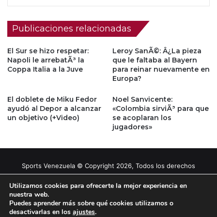
Publicaciones relacionadas
El Sur se hizo respetar:
Leroy SanÃ©: Â¿La pieza
Napoli le arrebatÃ³ la
que le faltaba al Bayern
Coppa Italia a la Juve
para reinar nuevamente en
Europa?
El doblete de Miku Fedor
Noel Sanvicente:
ayudó al Depor a alcanzar
«Colombia sirviÃ³ para que
un objetivo (+Video)
se acoplaran los
jugadores»
Sports Venezuela © Copyright 2026, Todos los derechos
reservados |
Tema gestionado por Caissa Agency
Utilizamos cookies para ofrecerte la mejor experiencia en
nuestra web.
Puedes aprender más sobre qué cookies utilizamos o
Facebook
X
YouTube
Instagram
desactivarlas en los
ajustes
.