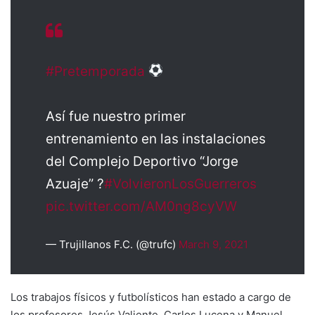
#Pretemporada
Así fue nuestro primer
entrenamiento en las instalaciones
del Complejo Deportivo “Jorge
Azuaje” ?
#VolvieronLosGuerreros
pic.twitter.com/AM0ng8cyVW
— Trujillanos F.C. (@trufc)
March 9, 2021
Los trabajos físicos y futbolísticos han estado a cargo de
los profesores Jesús Valiente, Carlos Lucena y Manuel