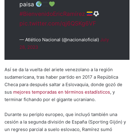
paisa
#BienvenidoEricRamírez
pic.twitter.com/qj6QSKg6VF
— Atlético Nacional (@nacionaloficial)
July
28, 2023
Así se da la vuelta del ariete venezolano a la región
sudamericana, tras haber partido en 2017 a República
Checa para después saltar a Eslovaquia, donde gozó de
sus
mejores temporadas en términos estadísticos
, y
terminar fichando por el gigante ucraniano.
Durante su periplo europeo, que incluyó también una
cesión a la segunda división de España (Sporting Gijón) y
un regreso parcial a suelo eslovaco, Ramírez sumó