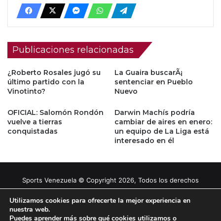
Publicaciones relacionadas
¿Roberto Rosales jugó su
La Guaira buscarÃ¡
último partido con la
sentenciar en Pueblo
Vinotinto?
Nuevo
OFICIAL: Salomón Rondón
Darwin Machís podría
vuelve a tierras
cambiar de aires en enero:
conquistadas
un equipo de La Liga está
interesado en él
Sports Venezuela © Copyright 2026, Todos los derechos
reservados |
Tema gestionado por Caissa Agency
Utilizamos cookies para ofrecerte la mejor experiencia en
nuestra web.
Puedes aprender más sobre qué cookies utilizamos o
Facebook
X
YouTube
Instagram