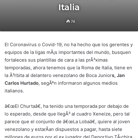
Italia
74
El Coronavirus o Covid-19, no ha hecho que los gerentes y
equipos de la ligas mÃ¡s importantes del mundo, busquen
fortaleces sus plantillas de cara a las prÃ³ximas
temporadas, ahora tenemos que la Roma de Italia, tiene en
la Ã³rbita al delantero venezolano de Boca Junior
s, Jan
Carlos Hurtado
, segÃºn informaron algunos medios
italianos.
â€œEl Churtaâ€, ha tenido una temporada por debajo de
lo esperado, desde que llegÃ³ al cuadro Xeneize, pero tal
parece que el conjunto de â€œLa Lobaâ€, quiere al joven
venezolano y estarÃ­an dispuestos a pagar, hasta siete
millones de euros por el ex jugador del Deportivo TÃ¡chira