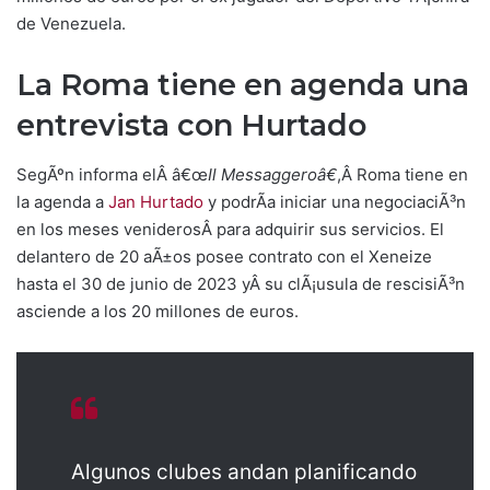
de Venezuela.
La Roma tiene en agenda una
entrevista con Hurtado
SegÃºn informa elÂ â€œ
Il Messaggeroâ€
,Â Roma tiene en
la agenda a
Jan Hurtado
y podrÃ­a iniciar una negociaciÃ³n
en los meses veniderosÂ para adquirir sus servicios. El
delantero de 20 aÃ±os posee contrato con el Xeneize
hasta el 30 de junio de 2023 yÂ su clÃ¡usula de rescisiÃ³n
asciende a los 20 millones de euros.
Algunos clubes andan planificando