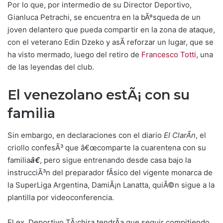
Por lo que, por intermedio de su Director Deportivo,
Gianluca Petrachi, se encuentra en la bÃºsqueda de un
joven delantero que pueda compartir en la zona de ataque,
con el veterano Edin Dzeko y asÃ­ reforzar un lugar, que se
ha visto mermado, luego del retiro de
Francesco Totti
, una
de las leyendas del club.
El venezolano estÃ¡ con su
familia
Sin embargo, en declaraciones con el diario
El ClarÃ­n
, el
criollo confesÃ³ que â€œcomparte la cuarentena con su
familia
â€
, pero sigue entrenando desde casa bajo la
instrucciÃ³n del preparador fÃ­sico del vigente monarca de
la SuperLiga Argentina, DamiÃ¡n Lanatta, quiÃ©n sigue a la
plantilla por videoconferencia.
El ex Deportivo TÃ¡chira tendrÃ­a que seguir compitiendo