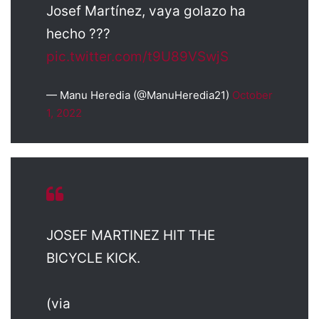
Josef Martínez, vaya golazo ha
hecho ???
pic.twitter.com/t9U89VSwjS
— Manu Heredia (@ManuHeredia21)
October
1, 2022
JOSEF MARTINEZ HIT THE
BICYCLE KICK.
(via