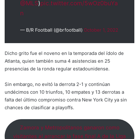
@MLS
)
pic.twitter.com/5wOz0buYa
n
— B/R Football (@brfootball)
October 1, 2022
Dicho grito fue el noveno en la temporada del ídolo de
Atlanta, quien también suma 4 asistencias en 25
presencias de la ronda regular estadounidense.
Sin embargo, no evitó la derrota 2-1 y continúan
undécimos con 10 triunfos, 10 empates y 13 derrotas a
falta del último compromiso contra New York City ya sin
chances de clasificar a playoffs.
Zamora y Metropolitanos ganaron como
visitantes al arrancar la fase final A de la Liga